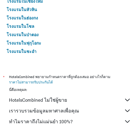
โรงแรมในเชียงใหม่
โรงแรมในหัวหิน
โรงแรมในฮ่องกง
โรงแรมในโซล
โรงแรมในป่าตอง
โรงแรมในฟุกุโอกะ
โรงแรมในชะอำ
โรงแรมในกระบี่
โรงแรมในซัปโปโร
โรงแรมในเกาะสมุย
*
HotelsCombined พยายามกำหนดราคาที่ถูกต้องเสมอ อย่างไรก็ตาม
ราคาไม่สามารถรับประกันได้
โรงแรมในเซี่ยงไฮ้
นี่คือเหตุผล:
โรงแรมในเกาะช้าง (ตราด)
HotelsCombined ไม่ใช่ผู้ขาย
โรงแรมในไทเป
โรงแรมในหาดใหญ่
เรารวบรวมข้อมูลมหาศาลเพื่อคุณ
โรงแรมในชลบุรี
ทำไมราคาถึงไม่แม่นยำ 100%?
โรงแรมในภูเก็ต