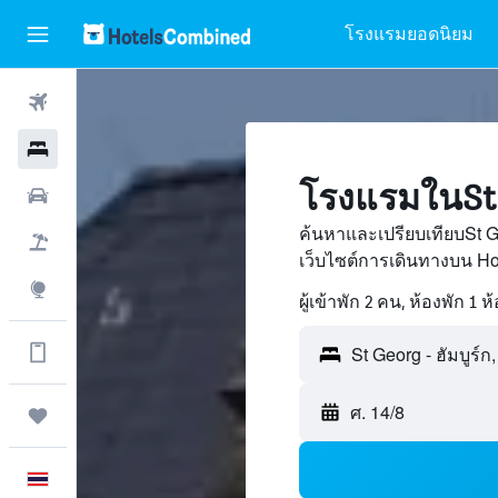
โรงแรมยอดนิยม
ตั๋วเครื่องบิน
โรงแรม
โรงแรมในSt G
รถเช่า
ค้นหาและเปรียบเทียบSt G
เที่ยวบิน+โรงแรม
เว็บไซต์การเดินทางบน H
สำรวจ
ผู้เข้าพัก 2 คน, ห้องพัก 1 ห
ดูข้อมูลเพิ่มเติมได้ในแอป
St Georg - ฮัมบูร์ก
ศ. 14/8
ทริป
ภาษาไทย