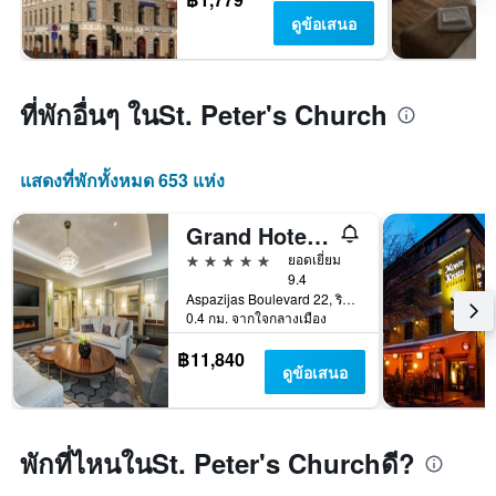
ดูข้อเสนอ
ที่พักอื่นๆ ในSt. Peter's Church
แสดงที่พักทั้งหมด 653 แห่ง
Grand Hotel Kempinski Riga
5 ดาว
ยอดเยี่ยม
9.4
Aspazijas Boulevard 22, ริกา, ลัตเวีย
0.4 กม. จากใจกลางเมือง
฿11,840
ดูข้อเสนอ
พักที่ไหนในSt. Peter's Churchดี?