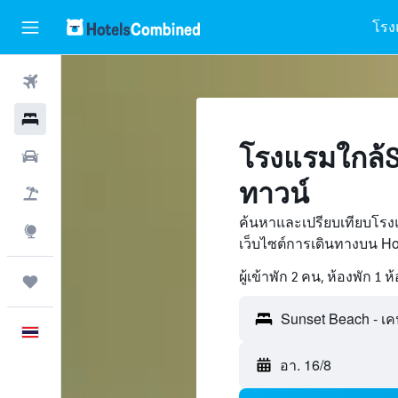
โรง
ตั๋วเครื่องบิน
โรงแรม
โรงแรมใกล้S
รถเช่า
ทาวน์
เที่ยวบิน+โรงแรม
ค้นหาและเปรียบเทียบโรง
สำรวจ
เว็บไซต์การเดินทางบน H
ผู้เข้าพัก 2 คน, ห้องพัก 1 ห
ทริป
ภาษาไทย
อา. 16/8