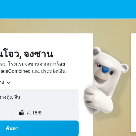
นโจว, จงซาน
โจว, โรงแรมจงซานจากกว่าร้อย
otelsCombined และประหยัดเงิน
้อง
-
ส. 15/8
ค้นหา