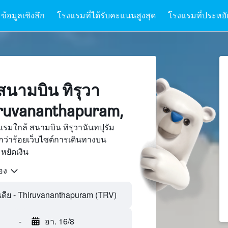
ข้อมูลเชิงลึก
โรงแรมที่ได้รับคะแนนสูงสุด
โรงแรมที่ประหยัด
สนามบิน ทิรุวา
iruvananthapuram,
รมใกล้ สนามบิน ทิรุวานันทปุรัม
ว่าร้อยเว็บไซต์การเดินทางบน
ยัดเงิน
้อง
-
อา. 16/8