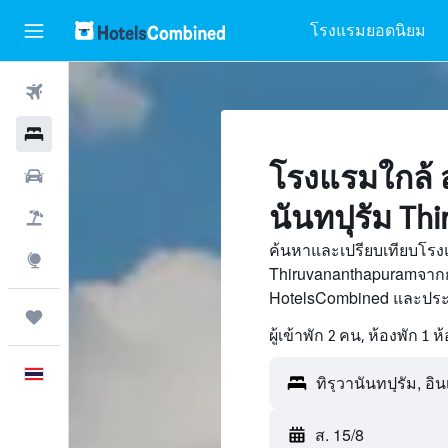
โรงแรมยอดนิยม
ตั๋วเครื่องบิน
โรงแรม
โรงแรมใกล้ 
รถเช่า
นันทปุรัม Th
เที่ยวบิน+โรงแรม
ค้นหาและเปรียบเทียบโรงแ
สำรวจ
Thiruvananthapuramจากก
HotelsCombined และประห
ทริป
ผู้เข้าพัก 2 คน, ห้องพัก 1 ห
ภาษาไทย
ส. 15/8