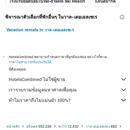
โรงแรมยอดนิยมในVal-d'Isere Ski Resort
แลนด์มาร์ค
พิจารณาตัวเลือกที่พักอื่นๆ ในวาล-เดอเอลเซเร
Vacation rentals in วาล-เดอเอลเซเร
*
HotelsCombined พยายามกำหนดราคาที่ถูกต้องเสมอ อย่างไรก็ตาม
ราคาไม่สามารถรับประกันได้
นี่คือเหตุผล:
HotelsCombined ไม่ใช่ผู้ขาย
เรารวบรวมข้อมูลมหาศาลเพื่อคุณ
ทำไมราคาถึงไม่แม่นยำ 100%?
หน้าหลัก
ฝรั่งเศส
552,336
ซาวัว
12,432
วาล-เดอเอลเซเร
682