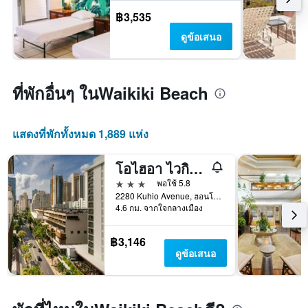
฿3,535
ดูข้อเสนอ
ที่พักอื่นๆ ในWaikiki Beach
แสดงที่พักทั้งหมด 1,889 แห่ง
โอไฮอา ไวกิกิ สตูดิโอ สวีทส์
3 ดาว
พอใช้ 5.8
2280 Kuhio Avenue, ฮอนโนลูลู, เกาะโอวาฮู, HI, สหรัฐอเมริกา
4.6 กม. จากใจกลางเมือง
฿3,146
ดูข้อเสนอ