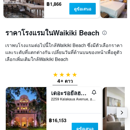
฿1,866
ดูข้อเสนอ
ราคาโรงแรมในWaikiki Beach
เราพบโรงแรมต่อไปนี้ใกล้Waikiki Beach ซึ่งมีตัวเลือกราคา
และระดับที่แตกต่างกัน เปลี่ยนวันที่ด้านบนของหน้าเพื่อดูตัว
เลือกเพิ่มเติมใกล้Waikiki Beach
4 ดาว
4+ ดาว
เดอะรอยัลฮาวายเอี้ยน - ในเครือลักเชอรี่คอลเลกชั่นรีสอร์ท - ไวกิกิ
2259 Kalakaua Avenue, ฮอนโนลูลู, เกาะโอวาฮู, HI, สหรัฐอเมริกา
฿16,153
ดูข้อเสนอ