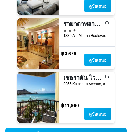
ดูข้อเสนอ
รามาดาพลาซ่า บายวินด์แฮม ไวกิกิ
3 ดาว
1830 Ala Moana Boulevard, ฮอนโนลูลู, เกาะโอวาฮู, HI, สหรัฐอเมริกา
฿4,676
ดูข้อเสนอ
เชอราตัน ไวกิกิ บีช รีสอร์ต
2255 Kalakaua Avenue, ฮอนโนลูลู, เกาะโอวาฮู, HI, สหรัฐอเมริกา
฿11,960
ดูข้อเสนอ