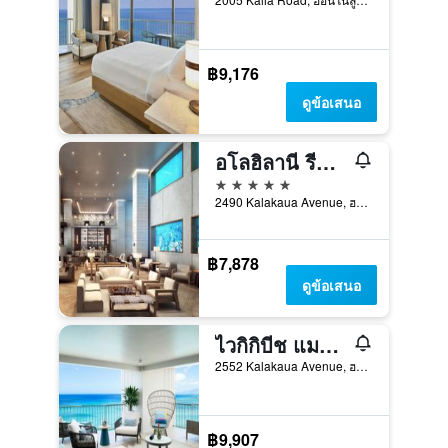
฿9,176
ดูข้อเสนอ
อโลฮิลานี รีสอร์ท ไวกิกิ บีช
5 ดาว
2490 Kalakaua Avenue, ฮอนโนลูลู, เกาะโอวาฮู, HI, สหรัฐอเมริกา
฿7,878
ดูข้อเสนอ
ไวกิกิบีช แมริออท รีสอร์ทแอนด์สปา
2552 Kalakaua Avenue, ฮอนโนลูลู, เกาะโอวาฮู, HI, สหรัฐอเมริกา
฿9,907