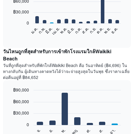
฿60,000
graphic.
chart
with
12
฿30,000
bars.
0
แผนภูมิ
ก.พ.
พ.ค.
ส.ค.
พ.ย.
มี.ค.
มิ.ย.
ก.ย.
ธ.ค.
เม.ย.
ก.ค.
ต.ค.
ม.ค.
ต่อ
End
of
ไป
interactive
นี้
chart
แสดง
วันไหนถูกที่สุดสำหรับการเข้าพักโรงแรมใกล้Waikiki
ราคา
Beach
เฉลี่ย
วันที่ถูกที่สุดสำหรับที่พักใกล้Waikiki Beach คือ วันอาทิตย์ (฿4,696) ใน
ของ
ทางกลับกัน ผู้เดินทางคาดหวังได้ว่าจะจ่ายสูงสุดในวันพุธ ซึ่งราคาเฉลี่ย
ห้อง
ต่อคืนอยู่ที่ ฿84,652
พัก
ใน
฿90,000
แต่ละ
เดือน
Bar
Chart
graphic.
฿60,000
แผนภูมิ
chart
with
มี
7
฿30,000
แกน
bars.
X
1
0
แผนภูมิ
แกน
จ.
พฤ.
อา.
พ.
ส.
อ.
ศ.
ต่อ
End