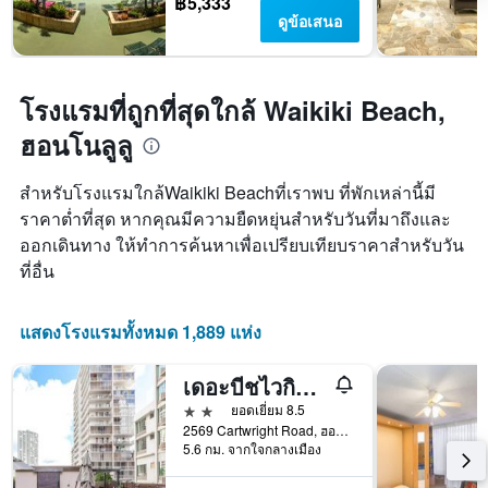
฿5,333
มี
ดูข้อเสนอ
แกน
Y
1
แกน
โรงแรมที่ถูกที่สุดใกล้ Waikiki Beach,
แแส
ฮอนโนลูลู
ดง
ราคา
เฉลี่ย
สำหรับโรงแรมใกล้Waikiki Beachที่เราพบ ที่พักเหล่านี้มี
ของ
ราคาต่ำที่สุด หากคุณมีความยืดหยุ่นสำหรับวันที่มาถึงและ
ห้อง
ออกเดินทาง ให้ทำการค้นหาเพื่อเปรียบเทียบราคาสำหรับวัน
พัก
ที่อื่น
แสดงโรงแรมทั้งหมด 1,889 แห่ง
เดอะบีชไวกิกิ บูทีคโฮสเทล
2 ดาว
ยอดเยี่ยม 8.5
2569 Cartwright Road, ฮอนโนลูลู, เกาะโอวาฮู, HI, สหรัฐอเมริกา
5.6 กม. จากใจกลางเมือง