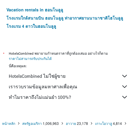
Vacation rentals in ฮอนโนลูลู
โรงแรมใกล้สนามบิน ฮอนโนลูลู ท่าอากาศยานนานาชาติโฮโนลูลู
โรงแรม 4 ดาวในฮอนโนลูลู
*
HotelsCombined พยายามกำหนดราคาที่ถูกต้องเสมอ อย่างไรก็ตาม
ราคาไม่สามารถรับประกันได้
นี่คือเหตุผล:
HotelsCombined ไม่ใช่ผู้ขาย
เรารวบรวมข้อมูลมหาศาลเพื่อคุณ
ทำไมราคาถึงไม่แม่นยำ 100%?
หน้าหลัก
สหรัฐอเมริกา
1,006,963
ฮาวาย
23,178
เกาะโอวาฮู
4,814