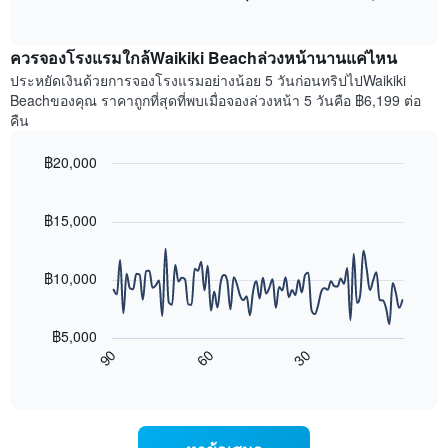
แสดง
of
ไป
เดือน
interactive
นี้
chart
แผนภูมิ
แสดง
ควรจองโรงแรมใกล้Waikiki Beachล่วงหน้านานแค่ไหน
มี
ราคา
ประหยัดเงินด้วยการจองโรงแรมอย่างน้อย 5 วันก่อนทริปไปWaikiki
แกน
เฉลี่ย
Beachของคุณ ราคาถูกที่สุดที่พบเมื่อจองล่วงหน้า 5 วันคือ ฿6,199 ต่อ
Y
ของ
1
คืน
ห้อง
แกน
พัก
แแส
฿20,000
ใน
ดง
Line
แต่ละ
Chart
ราคา
graphic.
chart
วัน
เฉลี่ย
with
฿15,000
ของ
ของ
90
สัปดาห์
data
ห้อง
แผนภูมิ
points.
พัก
฿10,000
มี
แกน
แผนภูมิ
X
ต่อ
฿5,000
1
ไป
90
60
30
แกน
นี้
End
of
แสดง
แสดง
interactive
วัน
การ
chart
ของ
เปลี่ยนแปลง
สัปดาห์
ของ