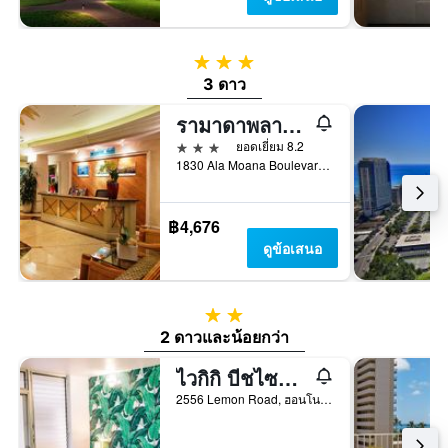
3 ดาว
3 ดาว
รามาดาพลาซ่า บายวินด์แฮม ไวกิกิ
3 ดาว
ยอดเยี่ยม 8.2
1830 Ala Moana Boulevard, ฮอนโนลูลู, เกาะโอวาฮู, HI, สหรัฐอเมริกา
฿4,676
ดูข้อเสนอ
2 ดาว
2 ดาวและน้อยกว่า
ไวกิกิ บีชไซด์โฮสเทล
2556 Lemon Road, ฮอนโนลูลู, เกาะโอวาฮู, HI, สหรัฐอเมริกา