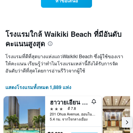
หาข้อเสนอ
แผนภูมิ
ราคา
มี
ห้อง
แกน
พัก
Y
เมื่อ
1
ใกล้
แกน
ถึง
โรงแรมใกล้ Waikiki Beach ที่มีอันดับ
แแส
วัน
ดง
คะแนนสูงสุด
ที่
ราคา
เข้า
เฉลี่ย
พัก
โรงแรมที่ดีที่สุดบางแห่งแถวWaikiki Beach ซึ่งผู้ใช้ของเรา
ของ
แผนภูมิ
ให้คะแนน เรียนรู้ว่าทำไมโรงแรมเหล่านี้ถึงได้รับการจัด
ห้อง
มี
พัก
อันดับว่าดีที่สุดโดยการอ่านรีวิวจากผู้ใช้
แกน
X
1
แสดงโรงแรมทั้งหมด 1,889 แห่ง
แกน
แสดง
จำนวน
ฮาวายเอียน ซัน ฮอลิเดย์ส์
วัน
3 ดาว
ดี 7.8
ก่อน
201 Ohua Avenue, ฮอนโนลูลู, เกาะโอวาฮู, HI, สหรัฐอเมริกา
การ
5.4 กม. จากใจกลางเมือง
เข้า
พัก
แผนภูมิ