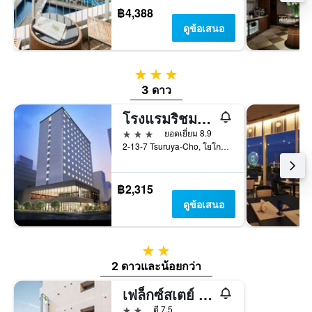
฿4,388
ดูข้อเสนอ
3 ดาว
3 ดาว
โรงแรมริชมอนด์ โยโกฮาม่า เอกิมาเอะ
3 ดาว
ยอดเยี่ยม 8.9
2-13-7 Tsuruya-Cho, โยโกฮาม่า, ญี่ปุ่น
฿2,315
ดูข้อเสนอ
2 ดาว
2 ดาวและน้อยกว่า
เฟล็กซ์สเตย์ อินน์ ซากุระจิโกะ
2 ดาว
ดี 7.5