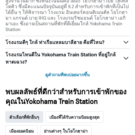
สูงจำนวนมาก ซึ่งหนึ่งในนั้นคือ เดอะ โยโกฮาม่า เบย์ โฮเทล
โตคิว ซึ่งมีคะแนนปัจจุบันอยู่ที่ 9.2 สำหรับการเข้าพักที่เป็นไป
ได้อื่น ๆ ให้พิจารณา โรงแรม อินเตอร์คอนติเนนตัล โยโกฮา
มา แกรนด์ บาย IHG และ โรงแรมริชมอนด์ โยโกฮาม่า เอกิ
มาเอะ ซึ่งอาจเป็นสถานที่พักที่ดีเยี่ยมใกล้ Yokohama Train
Station
โรงแรมดีๆ ใกล้ ท่าเรือแหลมบาลีฮาย คือที่ไหน?
โรงแรมไหนดีใน Yokohama Train Station ที่อยู่ใกล้
หาดเฉวง?
ดูคำถามที่พบบ่อยมากขึ้น
พบผลลัพธ์ที่ดีกว่าสำหรับการเข้าพักของ
คุณในYokohama Train Station
ตัวเลือกที่พักอื่นๆ
เมืองที่ได้รับความนิยมสูงสุด
เมืองยอดนิยม
ย่านต่างๆ ในโยโกฮาม่า