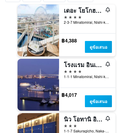
เดอะ โยโกฮาม่า เบย์ โฮเทล โตคิว
4 ดาว
2-3-7 Minatomirai, Nishi-ku, โยโกฮาม่า, ญี่ปุ่น
฿4,388
ดูข้อเสนอ
โรงแรม อินเตอร์คอนติเนนตัล โยโกฮามา แกรนด์ บาย IHG
4 ดาว
1-1-1 Minatomirai, Nishi-ku, โยโกฮาม่า, ญี่ปุ่น
฿4,017
ดูข้อเสนอ
นิว โอทานิ อินน์ โยโกฮามา พรีเมียม
3 ดาว
1-1-7 Sakuragicho, Naka-ku, โยโกฮาม่า, ญี่ปุ่น