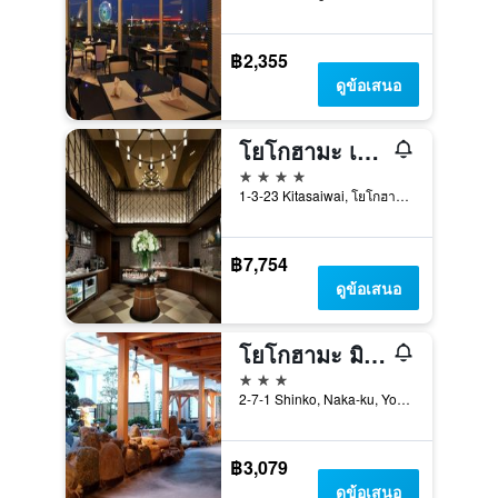
฿2,355
ดูข้อเสนอ
โยโกฮามะ เบย์ เชอราตัน โฮเทล แอนด์ ทาวเวอร์ส
4 ดาว
1-3-23 Kitasaiwai, โยโกฮาม่า, ญี่ปุ่น
฿7,754
ดูข้อเสนอ
โยโกฮามะ มินามิมิไร มันโย-คลับ
3 ดาว
2-7-1 Shinko, Naka-ku, Yokohama-Shi, โยโกฮาม่า, ญี่ปุ่น
฿3,079
ดูข้อเสนอ