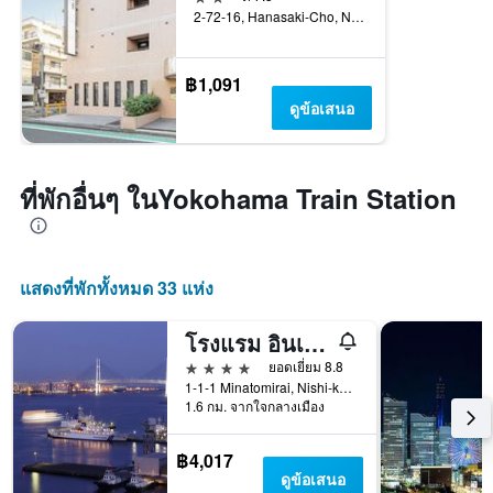
2-72-16, Hanasaki-Cho, Naka-ku, โยโกฮาม่า, ญี่ปุ่น
฿1,091
ดูข้อเสนอ
ที่พักอื่นๆ ในYokohama Train Station
แสดงที่พักทั้งหมด 33 แห่ง
โรงแรม อินเตอร์คอนติเนนตัล โยโกฮามา แกรนด์ บาย IHG
4 ดาว
ยอดเยี่ยม 8.8
1-1-1 Minatomirai, Nishi-ku, โยโกฮาม่า, ญี่ปุ่น
1.6 กม. จากใจกลางเมือง
฿4,017
ดูข้อเสนอ