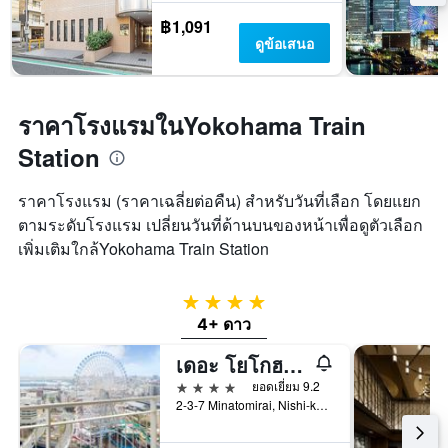
฿1,091
ดูข้อเสนอ
ราคาโรงแรมในYokohama Train
Station
ราคาโรงแรม (ราคาเฉลี่ยต่อคืน) สำหรับวันที่เลือก โดยแยก
ตามระดับโรงแรม เปลี่ยนวันที่ด้านบนของหน้าเพื่อดูตัวเลือก
เพิ่มเติมใกล้Yokohama Train Station
4 ดาว
4+ ดาว
เดอะ โยโกฮาม่า เบย์ โฮเทล โตคิว
4 ดาว
ยอดเยี่ยม 9.2
2-3-7 Minatomirai, Nishi-ku, โยโกฮาม่า, ญี่ปุ่น