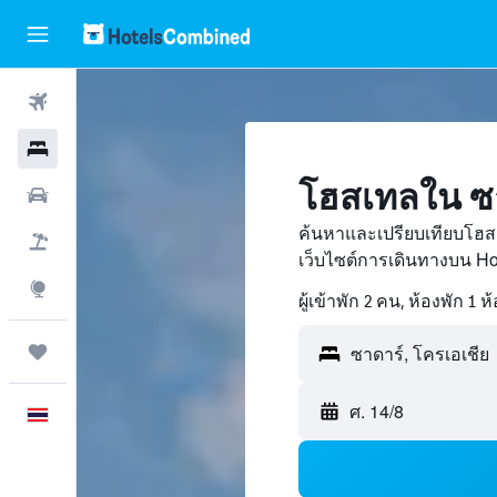
ตั๋วเครื่องบิน
โรงแรม
โฮสเทลใน ซา
รถเช่า
ค้นหาและเปรียบเทียบโฮสเ
เที่ยวบิน+โรงแรม
เว็บไซต์การเดินทางบน H
สำรวจ
ผู้เข้าพัก 2 คน, ห้องพัก 1 ห
ทริป
ศ. 14/8
ภาษาไทย