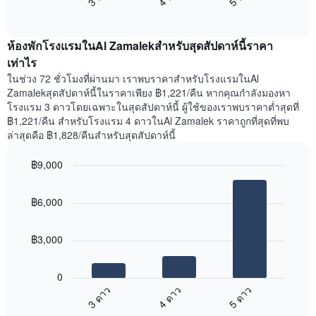
แสดง
End
แสดง
วัน
of
ราคา
interactive
ของ
เฉลี่ย
chart
สัปดาห์
ห้องพักโรงแรมในAl Zamalekสำหรับสุดสัปดาห์นี้ราคา
ของ
แผนภูมิ
ห้อง
เท่าไร
มี
พัก
ในช่วง 72 ชั่วโมงที่ผ่านมา เราพบราคาสำหรับโรงแรมในAl
แกน
คืน
Zamalekสุดสัปดาห์นี้ในราคาเพียง ฿1,221/คืน หากคุณกำลังมองหา
Y
นี้
โรงแรม 3 ดาวโดยเฉพาะในสุดสัปดาห์นี้ ผู้ใช้ของเราพบราคาต่ำสุดที่
1
ที่
฿1,221/คืน สำหรับโรงแรม 4 ดาวในAl Zamalek ราคาถูกที่สุดที่พบ
แกน
พบ
แแส
ล่าสุดคือ ฿1,828/คืนสำหรับสุดสัปดาห์นี้
ใน
ดง
ช่วง
ราคา
฿9,000
3
เฉลี่ย
วัน
Bar
Chart
ของ
graphic.
chart
ที่
ห้อง
฿6,000
with
ผ่าน
พัก
3
มา
bars.
โดย
฿3,000
รวบรวม
แผนภูมิ
ตาม
ต่อ
ระดับ
0
ไป
ดาว
3 ดาว
4 ดาว
5 ดาว
นี้
แผนภูมิ
End
แสดง
มี
of