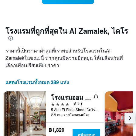
คืน
มี
ห้อง
นี้
แกน
พัก
ซึ่ง
X
เมื่อ
พบใน
1
ใกล้
3
แกน
ถึง
โรงแรมที่ถูกที่สุดใน Al Zamalek, ไคโร
วัน
แสดง
วัน
ที่
หมวด
ที่
ผ่าน
หมู่
เข้า
มา
ราคานี้เป็นราคาต่ำสุดที่เราพบสำหรับโรงแรมในAl
โรงแรม
พัก
ตาม
แผนภูมิ
Zamalekในขณะนี้ หากคุณมีความยืดหยุ่น ให้เปลี่ยนวันที่
จำนวน
มี
เลือกเพื่อเปรียบเทียบราคา
ดาว
แกน
แผนภูมิ
X
มี
1
แสดงโรงแรมทั้งหมด 389 แห่ง
แกน
แกน
Y
แสดง
โรงแรมออม คอลธูม & ทาวเวอร์
1
จำนวน
แกน
วัน
4 ดาว
ดี 7.1
แสดง
ก่อน
5 Abu El-Feda Street, ไคโร, อียิปต์
ราคา
การ
2.9 กม. จากใจกลางเมือง
เฉลี่ย
เข้า
ของ
พัก
฿1,820
ห้อง
แผนภูมิ
ดูข้อเสนอ