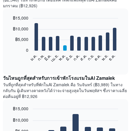
มกราคม (฿12,926)
฿15,000
Bar
Chart
฿10,000
graphic.
chart
with
12
฿5,000
bars.
0
แผนภูมิ
ก.พ.
พ.ค.
ส.ค.
พ.ย.
มี.ค.
มิ.ย.
ก.ย.
ธ.ค.
ม.ค.
เม.ย.
ก.ค.
ต.ค.
ต่อ
End
of
ไป
interactive
นี้
chart
แสดง
วันไหนถูกที่สุดสำหรับการเข้าพักโรงแรมในAl Zamalek
ราคา
วันที่ถูกที่สุดสำหรับที่พักในAl Zamalek คือ วันจันทร์ (฿3,989) ในทาง
เฉลี่ย
กลับกัน ผู้เดินทางคาดหวังได้ว่าจะจ่ายสูงสุดในวันพฤหัสฯ ซึ่งราคาเฉลี่ย
ของ
ต่อคืนอยู่ที่ ฿12,926
ห้อง
พัก
฿15,000
ใน
Bar
แต่ละ
Chart
graphic.
฿10,000
chart
เดือน
with
แผนภูมิ
7