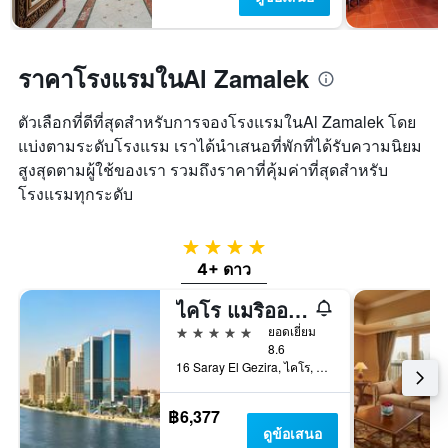
พัก
มี
ใน
แกน
ช่วง
Y
สุด
1
ราคาโรงแรมในAl Zamalek
สัปดาห์
แกน
นี้
แแส
ที่
ดง
ตัวเลือกที่ดีที่สุดสำหรับการจองโรงแรมในAl Zamalek โดย
พบ
ราคา
แบ่งตามระดับโรงแรม เราได้นำเสนอที่พักที่ได้รับความนิยม
ใน
เฉลี่ย
สูงสุดตามผู้ใช้ของเรา รวมถึงราคาที่คุ้มค่าที่สุดสำหรับ
ช่วง
ของ
โรงแรมทุกระดับ
3
ห้อง
วัน
พัก
ที่
4 ดาว
ผ่าน
4+ ดาว
มา
ไคโร แมริออท โรงแรม
5 ดาว
ยอดเยี่ยม
8.6
16 Saray El Gezira, ไคโร, อียิปต์
฿6,377
ดูข้อเสนอ