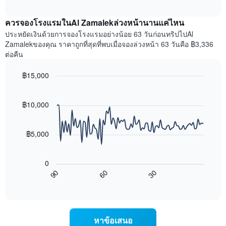
ราคา
interactive
แกน
เฉลี่ย
chart
X
ควรจองโรงแรมในAl Zamalekล่วงหน้านานแค่ไหน
ของ
1
ห้อง
ประหยัดเงินด้วยการจองโรงแรมอย่างน้อย 63 วันก่อนทริปไปAl
แกน
พัก
Zamalekของคุณ ราคาถูกที่สุดที่พบเมื่อจองล่วงหน้า 63 วันคือ ฿3,336
แสดง
ใน
ต่อคืน
หมวด
สุด
หมู่
สัปดาห์
โรงแรม
฿15,000
นี้
ตาม
Line
Chart
ที่
จำนวน
graphic.
chart
พบ
with
ดาว
฿10,000
ใน
90
แผนภูมิ
ช่วง
data
มี
points.
3
แกน
฿5,000
วัน
Y
ที่
แผนภูมิ
1
ผ่าน
ต่อ
แกน
0
มา
ไป
แสดง
90
60
30
โดย
นี้
End
ราคา
of
รวบรวม
แสดง
เฉลี่ย
interactive
ตาม
การ
chart
ของ
ระดับ
เปลี่ยนแปลง
ห้อง
ดาว
ของ
พัก
หาข้อเสนอ
แผนภูมิ
ราคา