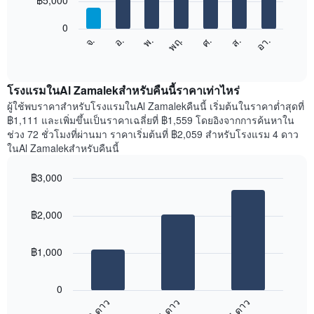
฿5,000
มี
bars.
แกน
0
X
แผนภูมิ
จ.
พฤ.
อา.
พ.
ส.
อ.
ศ.
1
ต่อ
End
แกน
of
ไป
interactive
แสดง
นี้
chart
เดือน
แสดง
โรงแรมในAl Zamalekสำหรับคืนนี้ราคาเท่าไหร่
แผนภูมิ
ราคา
ผู้ใช้พบราคาสำหรับโรงแรมในAl Zamalekคืนนี้ เริ่มต้นในราคาต่ำสุดที่
มี
เฉลี่ย
฿1,111 และเพิ่มขึ้นเป็นราคาเฉลี่ยที่ ฿1,559 โดยอิงจากการค้นหาใน
แกน
ของ
ช่วง 72 ชั่วโมงที่ผ่านมา ราคาเริ่มต้นที่ ฿2,059 สำหรับโรงแรม 4 ดาว
Y
ห้อง
ในAl Zamalekสำหรับคืนนี้
1
พัก
แกน
ใน
แแส
฿3,000
แต่ละ
ดง
Bar
วัน
Chart
ราคา
graphic.
chart
ของ
฿2,000
with
เฉลี่ย
สัปดาห์
3
ของ
แผนภูมิ
bars.
ห้อง
มี
฿1,000
พัก
แกน
แผนภูมิ
X
ต่อ
1
0
ไป
แกน
3 ดาว
4 ดาว
5 ดาว
นี้