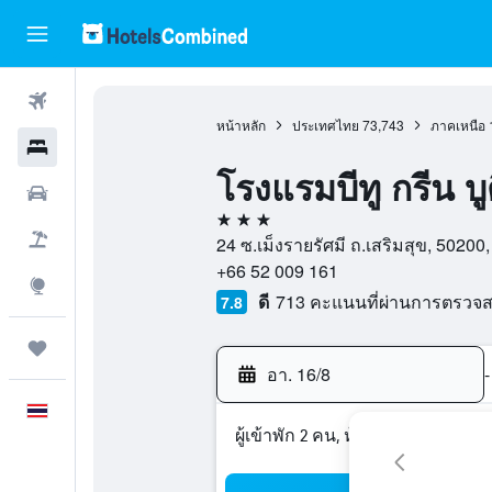
ตั๋วเครื่องบิน
หน้าหลัก
ประเทศไทย
73,743
ภาคเหนือ
โรงแรม
โรงแรมบีทู กรีน บู
รถเช่า
3 ดาว
เที่ยวบิน+โรงแรม
24 ซ.เม็งรายรัศมี ถ.เสริมสุข, 50200
+66 52 009 161
สำรวจ
ดี
713 คะแนนที่ผ่านการตรวจ
7.8
ทริป
อา. 16/8
-
ภาษาไทย
ผู้เข้าพัก 2 คน, ห้องพัก 1 ห้อง