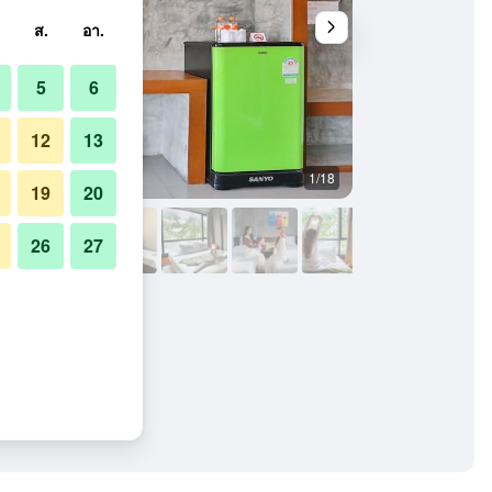
ส.
อา.
5
6
12
13
1/18
อื่น ๆ
19
20
26
27
แอนด์ บัดเจ็ต