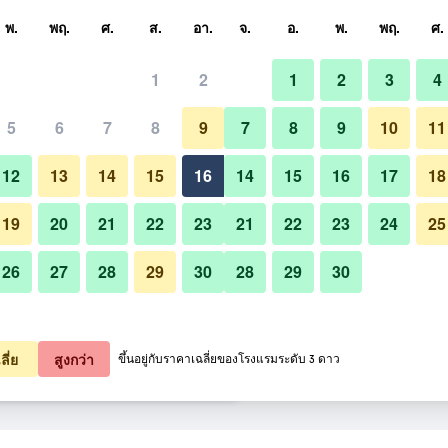
หา
พ.
พฤ.
ศ.
ส.
อา.
จ.
อ.
พ.
พฤ.
ศ.
1
2
1
2
3
4
สุด ราคาต่อคืน
5
6
7
8
9
7
8
9
10
11
แผนกต้อนรับส่วนหน้า
หมด (ต่อคืน)
12
13
14
15
16
14
15
16
17
18
฿430
เช็คดีล
19
20
21
22
23
21
22
23
24
25
26
27
28
29
30
28
29
30
รูปภาพของ โรงแรมบีทู กรีน บูติค 
฿517
เช็คดีล
฿534
เช็คดีล
ลี่ย
สูงกว่า
ขึ้นอยู่กับราคาเฉลี่ยของโรงแรมระดับ 3 ดาว
ติค แอนด์ บัดเจ็ต 15 รายการ