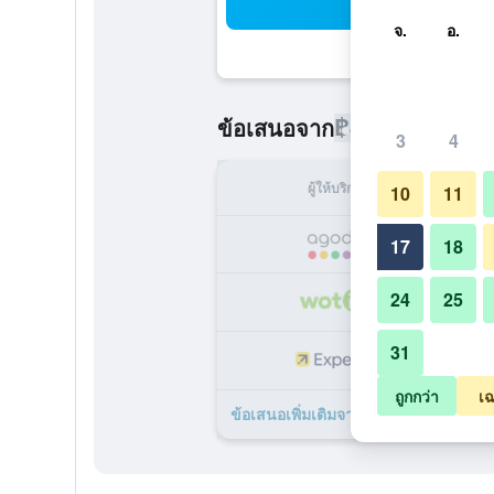
ค้น
จ.
อ.
฿430
ข้อเสนอจาก
/
ราคาที่ถูกที่
3
4
ผู้ให้บริการ
ทั้ง
10
11
17
18
24
25
31
ถูกกว่า
เฉ
ข้อเสนอเพิ่มเติมจาก โรงแรมบีทู กรีน บู