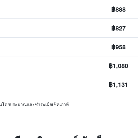
฿888
฿827
฿958
฿1,080
฿1,131
ิ่นโดยประมาณและชำระเมื่อเช็คเอาท์