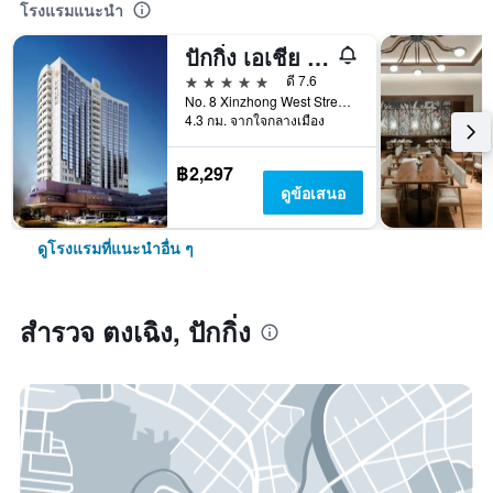
โรงแรมแนะนำ
ปักกิ่ง เอเชีย โฮเทล
5 ดาว
ดี 7.6
No. 8 Xinzhong West Street, ปักกิ่ง, จีน
4.3 กม. จากใจกลางเมือง
฿2,297
ดูข้อเสนอ
ดูโรงแรมที่แนะนำอื่น ๆ
สำรวจ ตงเฉิง, ปักกิ่ง