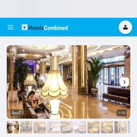
ล็อบบี้
1/10
ล