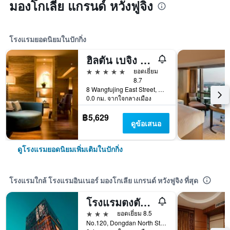
มองโกเลีย แกรนด์ หวังฟูจิง
โรงแรมยอดนิยมในปักกิ่ง
ฮิลตัน เบจิง หวังฟู่จิง
5 ดาว
ยอดเยี่ยม
8.7
8 Wangfujing East Street, Dongcheng, ปักกิ่ง, จีน
0.0 กม. จากใจกลางเมือง
฿5,629
ดูข้อเสนอ
ดูโรงแรมยอดนิยมเพิ่มเติมในปักกิ่ง
โรงแรมใกล้ โรงแรมอินเนอร์ มองโกเลีย แกรนด์ หวังฟูจิง ที่สุด
โรงแรมตงตัน ปักกิ่ง
3 ดาว
ยอดเยี่ยม 8.5
No.120, Dongdan North Street, ปักกิ่ง, จีน