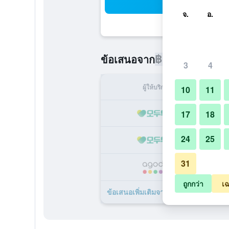
ค้น
จ.
อ.
฿10,068
ข้อเสนอจาก
/
ราคาที่ถู
3
4
ผู้ให้บริการ
ทั้ง
10
11
฿1
17
18
24
25
฿1
31
฿1
ถูกกว่า
เฉ
ข้อเสนอเพิ่มเติมจาก วอลดอร์ฟ แอสโทเรี