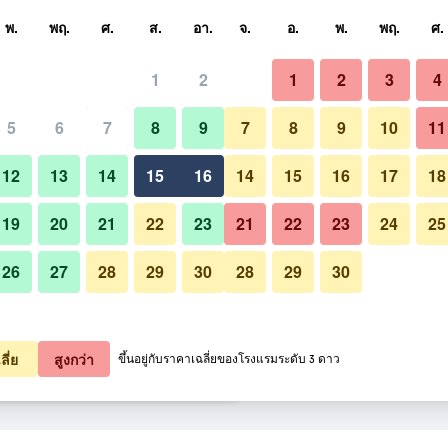
หา
พ.
พฤ.
ศ.
ส.
อา.
จ.
อ.
พ.
พฤ.
ศ.
1
2
1
2
3
4
กที่สุด ราคาต่อคืน
5
6
7
8
9
7
8
9
10
11
ห้องนอน
หมด (ต่อคืน)
12
13
14
15
16
14
15
16
17
18
0,068
เช็คดีล
19
20
21
22
23
21
22
23
24
25
26
27
28
29
30
28
29
30
รูปภาพของ วอลดอร์ฟ แอสโทเรีย ปั
0,604
เช็คดีล
0,874
เช็คดีล
ลี่ย
สูงกว่า
ขึ้นอยู่กับราคาเฉลี่ยของโรงแรมระดับ 3 ดาว
ย ปักกิ่ง 37 รายการ