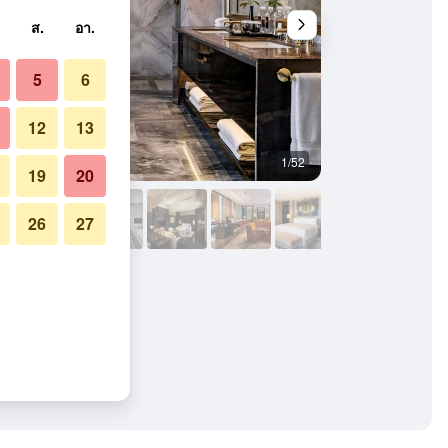
ส.
อา.
5
6
12
13
1/52
ห้องน้ำ
19
20
26
27
กกิ่ง