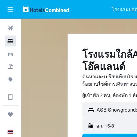
โรงแรมยอด
ตั๋วเครื่องบิน
โรงแรม
โรงแรมใกล้A
รถเช่า
โอ๊คแลนด์
เที่ยวบิน+โรงแรม
ค้นหาและเปรียบเทียบโร
สำรวจ
ร้อยเว็บไซต์การเดินทาง
ผู้เข้าพัก 2 คน, ห้องพัก 1 ห
ดูข้อมูลเพิ่มเติมได้ในแอป
ASB Showgrounds -
ทริป
อา. 16/8
ภาษาไทย