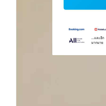
...และอีก
มากมาย