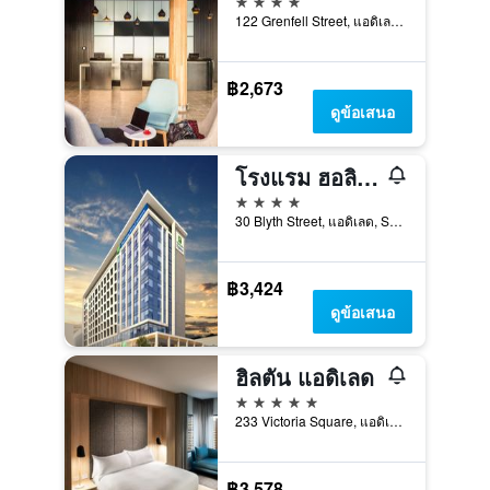
122 Grenfell Street, แอดิเลด, SA, ออสเตรเลีย
฿2,673
ดูข้อเสนอ
โรงแรม ฮอลิเดย์ อินน์ เอ็กซ์เพรส แอดิเลด ซิตี้ เซ็นเตอร์ บาย IHG
4 ดาว
30 Blyth Street, แอดิเลด, SA, ออสเตรเลีย
฿3,424
ดูข้อเสนอ
ฮิลตัน แอดิเลด
5 ดาว
233 Victoria Square, แอดิเลด, SA, ออสเตรเลีย
฿3,578