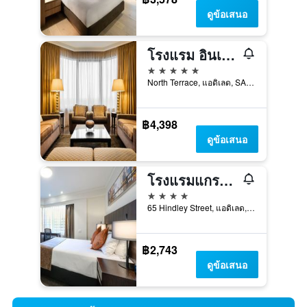
ดูข้อเสนอ
โรงแรม อินเตอร์คอนติเนนตัล แอดิเลด บาย IHG
5 ดาว
North Terrace, แอดิเลด, SA, ออสเตรเลีย
฿4,398
ดูข้อเสนอ
โรงแรมแกรนด์แชนเซลเลอร์ แอดิเลด
4 ดาว
65 Hindley Street, แอดิเลด, SA, ออสเตรเลีย
฿2,743
ดูข้อเสนอ