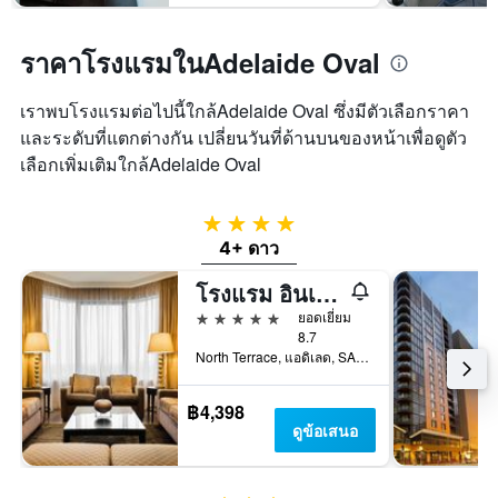
ราคาโรงแรมในAdelaide Oval
เราพบโรงแรมต่อไปนี้ใกล้Adelaide Oval ซึ่งมีตัวเลือกราคา
และระดับที่แตกต่างกัน เปลี่ยนวันที่ด้านบนของหน้าเพื่อดูตัว
เลือกเพิ่มเติมใกล้Adelaide Oval
4 ดาว
4+ ดาว
โรงแรม อินเตอร์คอนติเนนตัล แอดิเลด บาย IHG
5 ดาว
ยอดเยี่ยม
8.7
North Terrace, แอดิเลด, SA, ออสเตรเลีย
฿4,398
ดูข้อเสนอ