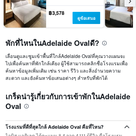
฿3,578
ดูข้อเสนอ
พักที่ไหนในAdelaide Ovalดี?
เลื่อนดูและซูมเข้าพื้นที่ใกล้Adelaide Ovalที่คุณวางแผนจะ
ไปเพื่อค้นหาที่พักใกล้เคียง ผู้ใช้สามารถคลิกชื่อโรงแรมเพื่อ
ค้นหาข้อมูลเพิ่มเติม เช่น ราคา รีวิว และสิ่งอำนวยความ
สะดวก และยังค้นหาข้อเสนอต่างๆ สำหรับที่พักได้
เกร็ดน่ารู้เกี่ยวกับการเข้าพักในAdelaide
Oval
โรงแรมที่ดีที่สุดใกล้ Adelaide Oval คือที่ไหน?
ไอบิส แอดิเลด ได้คะแนน 8.4 จาก 4,111 ผู้รีวิว คือโรงแรม