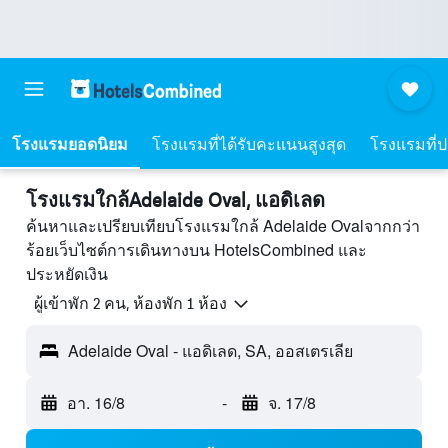
โรงแรมยอดนิยม
โรงแรมที่ได้รับคะแนนสูงสุด
โรงแรมที่ปร
โรงแรมใกล้Adelaide Oval, แอดิเลด
ค้นหาและเปรียบเทียบโรงแรมใกล้ Adelaide Ovalจากกว่า
ร้อยเว็บไซต์การเดินทางบน HotelsCombined และ
ประหยัดเงิน
ผู้เข้าพัก 2 คน, ห้องพัก 1 ห้อง
Adelaide Oval - แอดิเลด, SA, ออสเตรเลีย
อา. 16/8
-
จ. 17/8