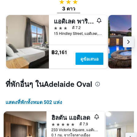
3 ดาว
3 ดาว
แอดิเลด พาริงงา
3 ดาว
ดี 7.2
15 Hindley Street, แอดิเลด, SA, ออสเตรเลีย
฿2,161
ดูข้อเสนอ
ที่พักอื่นๆ ในAdelaide Oval
แสดงที่พักทั้งหมด 502 แห่ง
ฮิลตัน แอดิเลด
5 ดาว
ดี 7.9
233 Victoria Square, แอดิเลด, SA, ออสเตรเลีย
0.1 กม. จากใจกลางเมือง