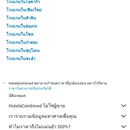
โรงแรมในโอซาก้า
โรงแรมในเชียงใหม่
โรงแรมในหัวหิน
โรงแรมในฮ่องกง
โรงแรมในโซล
โรงแรมในป่าตอง
โรงแรมในฟุกุโอกะ
โรงแรมในชะอำ
โรงแรมในกระบี่
โรงแรมในซัปโปโร
โรงแรมในเกาะสมุย
*
HotelsCombined พยายามกำหนดราคาที่ถูกต้องเสมอ อย่างไรก็ตาม
ราคาไม่สามารถรับประกันได้
โรงแรมในเซี่ยงไฮ้
นี่คือเหตุผล:
โรงแรมในเกาะช้าง (ตราด)
HotelsCombined ไม่ใช่ผู้ขาย
โรงแรมในไทเป
โรงแรมในหาดใหญ่
เรารวบรวมข้อมูลมหาศาลเพื่อคุณ
โรงแรมในชลบุรี
ทำไมราคาถึงไม่แม่นยำ 100%?