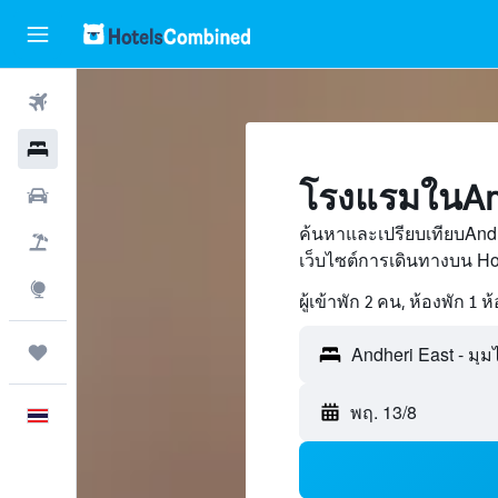
ตั๋วเครื่องบิน
โรงแรม
โรงแรมในAnd
รถเช่า
ค้นหาและเปรียบเทียบAndh
เที่ยวบิน+โรงแรม
เว็บไซต์การเดินทางบน H
สำรวจ
ผู้เข้าพัก 2 คน, ห้องพัก 1 ห
ทริป
พฤ. 13/8
ภาษาไทย