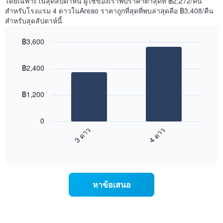
โดยเฉพาะในสุดสัปดาห์นี้ ผู้ใช้ของเราพบราคาต่ำสุดที่ ฿2,272/คืน
Y
นี้
สำหรับโรงแรม 4 ดาวในAreao ราคาถูกที่สุดที่พบล่าสุดคือ ฿3,408/คืน
1
ที่
สำหรับสุดสัปดาห์นี้
แกน
พบ
แแส
ใน
฿3,600
ดง
ช่วง
ราคา
Bar
Chart
3
เฉลี่ย
graphic.
chart
วัน
฿2,400
with
ของ
ที่
2
ห้อง
ผ่าน
bars.
พัก
มา
฿1,200
โดย
แผนภูมิ
รวบรวม
ต่อ
0
ตาม
ไป
3 ดาว
4 ดาว
ระดับ
นี้
ดาว
End
แสดง
of
แผนภูมิ
ราคา
interactive
มี
เฉลี่ย
chart
แกน
ของ
X
ห้อง
หาข้อเสนอ
1
พัก
แกน
ใน
แสดง
สุด
หมวด
สัปดาห์