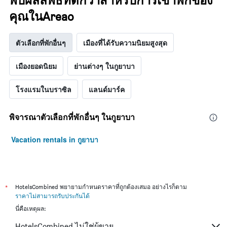
พบผลลัพธ์ที่ดีกว่าสำหรับการเข้าพักของ
ผ่าน
โรงแรม
คุณในAreao
มา
ตาม
จำนวน
ดาว
ตัวเลือกที่พักอื่นๆ
เมืองที่ได้รับความนิยมสูงสุด
แผนภูมิ
มี
เมืองยอดนิยม
ย่านต่างๆ ในกูยาบา
แกน
Y
1
โรงแรมในบราซิล
แลนด์มาร์ค
แกน
แสดง
ราคา
พิจารณาตัวเลือกที่พักอื่นๆ ในกูยาบา
เฉลี่ย
ของ
Vacation rentals in กูยาบา
ห้อง
พัก
ใน
ช่วง
สุด
*
HotelsCombined พยายามกำหนดราคาที่ถูกต้องเสมอ อย่างไรก็ตาม
สัปดาห์
ราคาไม่สามารถรับประกันได้
นี้
นี่คือเหตุผล:
ที่
พบ
HotelsCombined ไม่ใช่ผู้ขาย