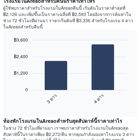
โรงแรมในAreaoสำหรับคืนนี้ราคาเท่าไหร่
แผนภูมิ
ราคา
ผู้ใช้พบราคาสำหรับโรงแรมในAreaoคืนนี้ เริ่มต้นในราคาต่ำสุดที่
มี
เฉลี่ย
฿2,126 และเพิ่มขึ้นเป็นราคาเฉลี่ยที่ ฿2,593 โดยอิงจากการค้นหาใน
แกน
ของ
ช่วง 72 ชั่วโมงที่ผ่านมา ราคาเริ่มต้นที่ ฿3,336 สำหรับโรงแรม 4 ดาว
Y
ห้อง
ในAreaoสำหรับคืนนี้
1
พัก
แกน
ใน
แแส
฿3,600
แต่ละ
ดง
Bar
วัน
Chart
ราคา
graphic.
chart
ของ
฿2,400
with
เฉลี่ย
สัปดาห์
2
ของ
แผนภูมิ
bars.
ห้อง
มี
฿1,200
พัก
แกน
แผนภูมิ
X
ต่อ
1
0
ไป
แกน
3 ดาว
4 ดาว
นี้
แสดง
End
แสดง
วัน
of
ราคา
interactive
ของ
เฉลี่ย
chart
สัปดาห์
ห้องพักโรงแรมในAreaoสำหรับสุดสัปดาห์นี้ราคาเท่าไร
ของ
แผนภูมิ
ห้อง
ในช่วง 72 ชั่วโมงที่ผ่านมา เราพบราคาสำหรับโรงแรมในAreaoสุด
มี
พัก
สัปดาห์นี้ในราคาเพียง ฿2,272/คืน หากคุณกำลังมองหาโรงแรม 3 ดาว
แกน
คืน