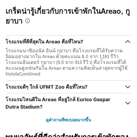
หมู่
นี้
โรงแรม
ที่
เกร็ดน่ารู้เกี่ยวกับการเข้าพักในAreao, กู
ตาม
พบ
ยาบา
จำนวน
ใน
ดาว
ช่วง
แผนภูมิ
3
มี
วัน
โรงแรมที่ดีที่สุดใน Areao คือที่ไหน?
แกน
ที่
Y
ผ่าน
โรงแรมนาซิออนัล อินน์ กุยาบา คือโรงแรมที่ได้รับความ
1
มา
นิยมอย่างมากใน Areao ด้วยคะแนน 8.0 จาก 1,161 รีวิว
แกน
โดย
โรงแรมอินเตอร์ กุยาบา (9.0 จาก 913 รีวิว) คือโรงแรมที่ได้
แสดง
รวบรวม
คะแนนสูงเช่นกันใน Areao ตามความคิดเห็นล่าสุดจากผู้ใช้
ราคา
ตาม
HotelsCombined
เฉลี่ย
ระดับ
ของ
ดาว
โรงแรมดีๆ ใกล้ UFMT Zoo คือที่ไหน?
ห้อง
แผนภูมิ
พัก
มี
โรงแรมไหนดีใน Areao ที่อยู่ใกล้ Eurico Gaspar
คืน
แกน
นี้
Dutra Stadium?
X
ซึ่ง
1
พบใน
แกน
ดูคำถามที่พบบ่อยมากขึ้น
3
แสดง
วัน
หมวด
ที่
หมู่