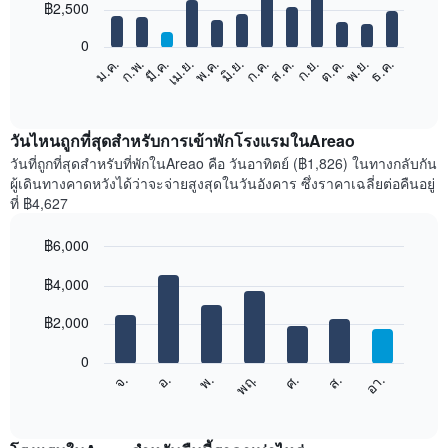
12
฿2,500
bars.
0
แผนภูมิ
ม.ค.
ก.พ.
มี.ค.
เม.ย.
พ.ค.
มิ.ย.
ก.ค.
ส.ค.
ก.ย.
ต.ค.
พ.ย.
ธ.ค.
ต่อ
End
of
ไป
interactive
นี้
chart
แสดง
วันไหนถูกที่สุดสำหรับการเข้าพักโรงแรมในAreao
ราคา
วันที่ถูกที่สุดสำหรับที่พักในAreao คือ วันอาทิตย์ (฿1,826) ในทางกลับกัน
เฉลี่ย
ผู้เดินทางคาดหวังได้ว่าจะจ่ายสูงสุดในวันอังคาร ซึ่งราคาเฉลี่ยต่อคืนอยู่
ของ
ที่ ฿4,627
ห้อง
พัก
฿6,000
ใน
Bar
แต่ละ
Chart
graphic.
฿4,000
chart
เดือน
with
แผนภูมิ
7
฿2,000
มี
bars.
แกน
0
X
แผนภูมิ
ศ.
พฤ.
พ.
อ.
จ.
อา.
ส.
1
ต่อ
End
แกน
of
ไป
interactive
แสดง
นี้
chart
เดือน
แสดง