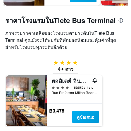
ราคาโรงแรมในTiete Bus Terminal
ภาพรวมราคาเฉลี่ยของโรงแรมตามระดับในTiete Bus
Terminal คุณยังจะได้พบกับที่พักยอดนิยมและคุ้มค่าที่สุด
สำหรับโรงแรมทุกระดับอีกด้วย
4 ดาว
4+ ดาว
ฮอลิเดย์ อินน์ เซา พาวโล ปาร์เก้ อันเฮมบิ, โรงแรม IHG
4 ดาว
ยอดเยี่ยม 8.6
Rua Professor Milton Rodrigues 100, เซาเปาโล, บราซิล
฿3,478
ดูข้อเสนอ