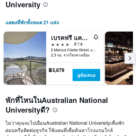
University
แสดงที่พักทั้งหมด 21 แห่ง
เบรคฟรี แคปิตอล ทาวเวอร์
4 ดาว
ดี 7.8
2 Marcus Clarke Street, แคนเบอร์รา, ACT, ออสเตรเลีย
2.3 กม. จากใจกลางเมือง
฿3,679
ดูข้อเสนอ
พักที่ไหนในAustralian National
Universityดี?
ไม่ว่าคุณจะไปเยือนAustralian National Universityเพื่อพัก
ผ่อนหรือติดต่อธุรกิจ ใช้แผนที่เพื่อค้นหาโรงแรมใกล้