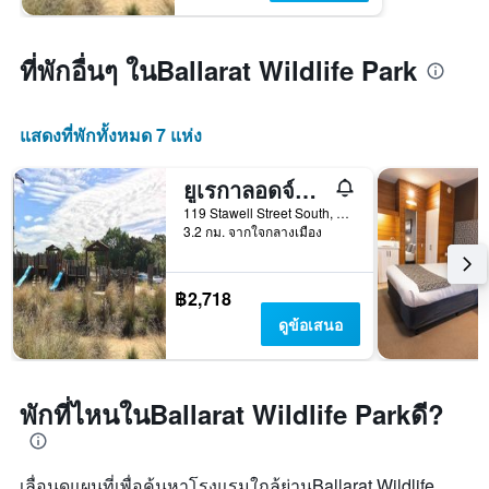
ที่พักอื่นๆ ในBallarat Wildlife Park
แสดงที่พักทั้งหมด 7 แห่ง
ยูเรกาลอดจ์โมเทล
119 Stawell Street South, แบลเลอแรต, VIC, ออสเตรเลีย
3.2 กม. จากใจกลางเมือง
฿2,718
ดูข้อเสนอ
พักที่ไหนในBallarat Wildlife Parkดี?
เลื่อนดูแผนที่เพื่อค้นหาโรงแรมใกล้ย่านBallarat Wildlife