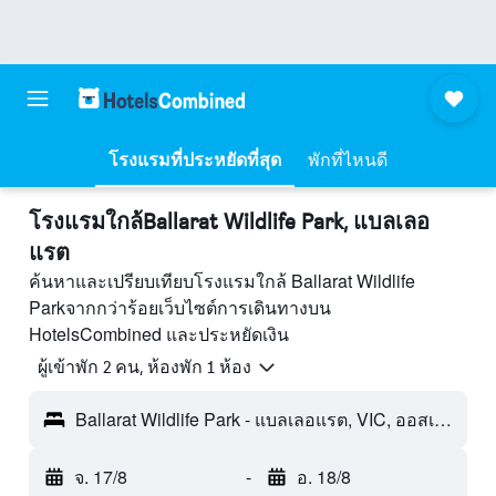
โรงแรมที่ประหยัดที่สุด
พักที่ไหนดี
โรงแรมใกล้Ballarat Wildlife Park, แบลเลอ
แรต
ค้นหาและเปรียบเทียบโรงแรมใกล้ Ballarat Wildlife
Parkจากกว่าร้อยเว็บไซต์การเดินทางบน
HotelsCombined และประหยัดเงิน
ผู้เข้าพัก 2 คน, ห้องพัก 1 ห้อง
Ballarat Wildlife Park - แบลเลอแรต, VIC, ออสเตรเลีย
จ. 17/8
-
อ. 18/8