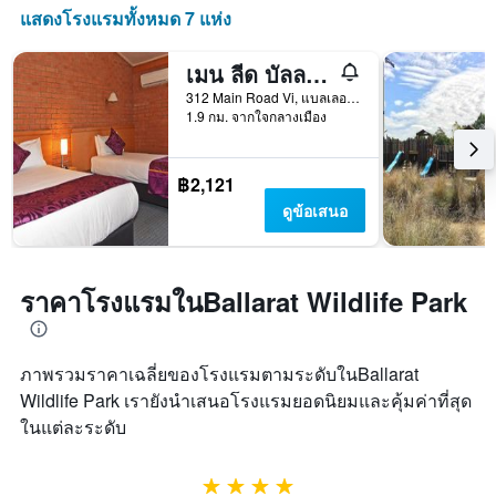
แสดงโรงแรมทั้งหมด 7 แห่ง
เมน ลีด บัลลารัต โมเทล
312 Main Road Vi, แบลเลอแรต, VIC, ออสเตรเลีย
1.9 กม. จากใจกลางเมือง
฿2,121
ดูข้อเสนอ
ราคาโรงแรมในBallarat Wildlife Park
ภาพรวมราคาเฉลี่ยของโรงแรมตามระดับในBallarat
Wildlife Park เรายังนำเสนอโรงแรมยอดนิยมและคุ้มค่าที่สุด
ในแต่ละระดับ
4 ดาว