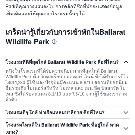
Parkที่คุณวางแผนจะไป การคลิกที่ชื่อที่พักจะแสดงข้อมูล
เพิ่มเติมและให้คุณจองโรงแรมนั้นๆ ได้
เกร็ดน่ารู้เกี่ยวกับการเข้าพักในBallarat
Wildlife Park
โรงแรมที่ดีที่สุดใกล้ Ballarat Wildlife Park คือที่ไหน?
หนึ่งในโรงแรมที่ได้รับความนิยมมากที่สุดใกล้ Ballarat
Wildlife Park คือ วิกตอเรียน่า มอเตอร์ อินน์ ซึ่งได้รับการรีวิว
โดย 1,280 ผู้ใช้ และปัจจุบันมีคะแนน 8.8/10 สถานที่ยอดนิยม
อื่นรวมถึง ไมเนอร์สรีทรีท โมเทล และ เมน ลีด บัลลารัต โม
เทล ซึ่งได้รับคะแนน 8.1/10 และ 7.6/10 จากผู้ใช้ของเราตาม
ลำดับ
โรงแรมดีๆ ใกล้ ท่าเรือแหลมบาลีฮาย คือที่ไหน?
โรงแรมไหนดีใน Ballarat Wildlife Park ที่อยู่ใกล้ หาด
เฉวง?