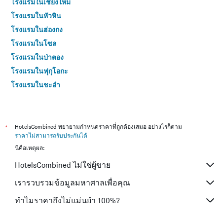
โรงแรมในเชียงใหม่
โรงแรมในหัวหิน
โรงแรมในฮ่องกง
โรงแรมในโซล
โรงแรมในป่าตอง
โรงแรมในฟุกุโอกะ
โรงแรมในชะอำ
โรงแรมในกระบี่
โรงแรมในซัปโปโร
โรงแรมในเกาะสมุย
*
HotelsCombined พยายามกำหนดราคาที่ถูกต้องเสมอ อย่างไรก็ตาม
ราคาไม่สามารถรับประกันได้
โรงแรมในเซี่ยงไฮ้
นี่คือเหตุผล:
โรงแรมในเกาะช้าง (ตราด)
HotelsCombined ไม่ใช่ผู้ขาย
โรงแรมในไทเป
โรงแรมในหาดใหญ่
เรารวบรวมข้อมูลมหาศาลเพื่อคุณ
โรงแรมในชลบุรี
ทำไมราคาถึงไม่แม่นยำ 100%?
โรงแรมในภูเก็ต