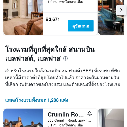
1.2 กม. จากใจกลางเมือง
เข้า
พัก
แผนภูมิ
มี
฿3,671
แกน
ดูข้อเสนอ
Y
1
แกน
แแส
โรงแรมที่ถูกที่สุดใกล้ สนามบิน
ดง
ราคา
เบลฟาสต์, เบลฟาส
เฉลี่ย
ของ
สำหรับโรงแรมใกล้สนามบิน เบลฟาสต์ (BFS) ที่เราพบ ที่พัก
ห้อง
เหล่านี้มีราคาต่ำที่สุด โดยทั่วไปแล้ว ราคาจะผันผวนตามวัน
พัก
ที่เลือก ระดับดาวของโรงแรม และตำแหน่งที่ตั้งของโรงแรม
แสดงโรงแรมทั้งหมด 1,288 แห่ง
Crumlin Road Guesthouse
565 Crumlin Road, เบลฟาส, สหราชอาณาจักร
3.1 กม. จากใจกลางเมือง