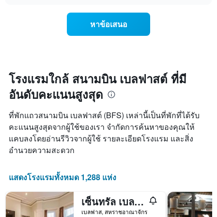
chart
สัปดาห์
เปลี่ยนแปลง
แผนภูมิ
ของ
หาข้อเสนอ
มี
ราคา
แกน
ห้อง
Y
พัก
1
เมื่อ
แกน
ใกล้
แแส
ถึง
โรงแรมใกล้ สนามบิน เบลฟาสต์ ที่มี
ดง
วัน
ราคา
อันดับคะแนนสูงสุด
ที่
เฉลี่ย
เข้า
ของ
พัก
ที่พักแถวสนามบิน เบลฟาสต์ (BFS) เหล่านี้เป็นที่พักที่ได้รับ
ห้อง
แผนภูมิ
พัก
คะแนนสูงสุดจากผู้ใช้ของเรา จำกัดการค้นหาของคุณให้
มี
แคบลงโดยอ่านรีวิวจากผู้ใช้ รายละเอียดโรงแรม และสิ่ง
แกน
X
อำนวยความสะดวก
1
แกน
แสดง
แสดงโรงแรมทั้งหมด 1,288 แห่ง
จำนวน
วัน
เซ็นทรัล เบลฟาสต์ อพาร์ตเมนต์ ฮาร์เปอร์ส
ก่อน
การ
เบลฟาส, สหราชอาณาจักร