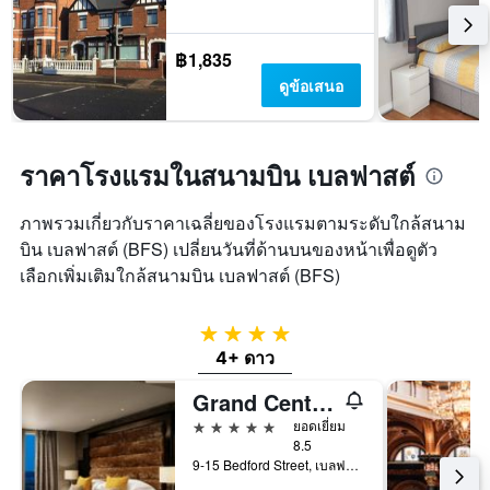
฿1,835
ดูข้อเสนอ
ราคาโรงแรมในสนามบิน เบลฟาสต์
ภาพรวมเกี่ยวกับราคาเฉลี่ยของโรงแรมตามระดับใกล้สนาม
บิน เบลฟาสต์ (BFS) เปลี่ยนวันที่ด้านบนของหน้าเพื่อดูตัว
เลือกเพิ่มเติมใกล้สนามบิน เบลฟาสต์ (BFS)
4 ดาว
4+ ดาว
Grand Central Hotel Belfast
5 ดาว
ยอดเยี่ยม
8.5
9-15 Bedford Street, เบลฟาส, สหราชอาณาจักร