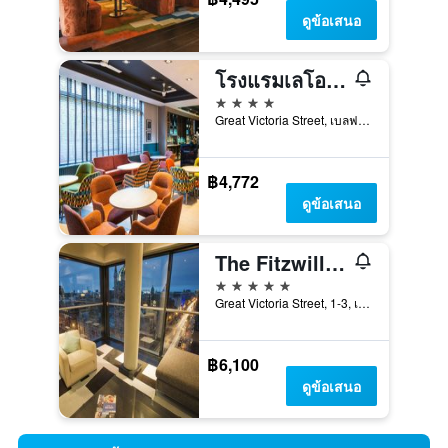
ดูข้อเสนอ
โรงแรมเลโอนาร์โด เบลฟาสต์
4 ดาว
Great Victoria Street, เบลฟาส, สหราชอาณาจักร
฿4,772
ดูข้อเสนอ
The Fitzwilliam Hotel Belfast
5 ดาว
Great Victoria Street, 1-3, เบลฟาส, สหราชอาณาจักร
฿6,100
ดูข้อเสนอ