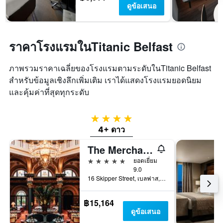
ดูข้อเสนอ
ราคาโรงแรมในTitanic Belfast
ภาพรวมราคาเฉลี่ยของโรงแรมตามระดับในTitanic Belfast
สำหรับข้อมูลเชิงลึกเพิ่มเติม เราได้แสดงโรงแรมยอดนิยม
และคุ้มค่าที่สุดทุกระดับ
4 ดาว
4+ ดาว
The Merchant Hotel
5 ดาว
ยอดเยี่ยม
9.0
16 Skipper Street, เบลฟาส, สหราชอาณาจักร
฿15,164
ดูข้อเสนอ