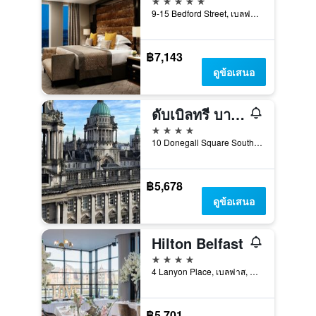
9-15 Bedford Street, เบลฟาส, สหราชอาณาจักร
฿7,143
ดูข้อเสนอ
ดับเบิลทรี บาย ฮิลตัน เบลฟาสต์ ซิตี้ เท็น สแควร์
4 ดาว
10 Donegall Square South, เบลฟาส, สหราชอาณาจักร
฿5,678
ดูข้อเสนอ
Hilton Belfast
4 ดาว
4 Lanyon Place, เบลฟาส, สหราชอาณาจักร
฿5,701