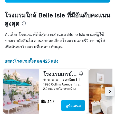
โรงแรมใกล้ Belle Isle ที่มีอันดับคะแนน
สูงสุด
ตัวเลือกโรงแรมที่ดีที่สุดบางส่วนแถวBelle Isle ตามที่ผู้ใช้
ของเราตัดสินใจ อ่านรายละเอียดโรงแรมและรีวิวจากผู้ใช้
เพื่อค้นหาโรงแรมที่เหมาะกับคุณ
แสดงโรงแรมทั้งหมด 425 แห่ง
โรงแรมเกรย์สโตน - สำหรับผู้ใหญ่เท่านั้น
4 ดาว
ยอดเยี่ยม 8.1
1920 Collins Avenue, ไมอามีบีช, FL, สหรัฐอเมริกา
2.0 กม. จากใจกลางเมือง
฿5,117
ดูข้อเสนอ