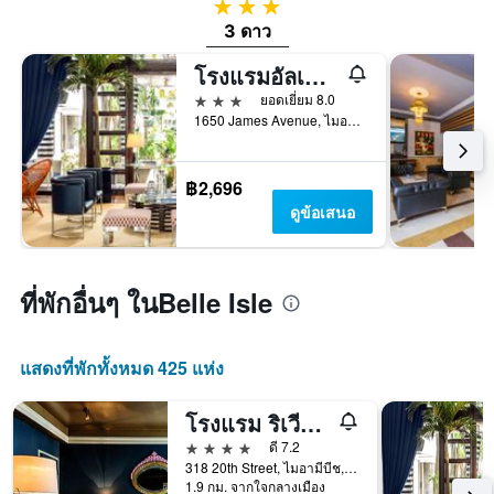
3 ดาว
3 ดาว
โรงแรมอัลเบียน เซาท์บีช
3 ดาว
ยอดเยี่ยม 8.0
1650 James Avenue, ไมอามีบีช, FL, สหรัฐอเมริกา
฿2,696
ดูข้อเสนอ
ที่พักอื่นๆ ในBelle Isle
แสดงที่พักทั้งหมด 425 แห่ง
โรงแรม ริเวียร่า ซาวท์บีช
4 ดาว
ดี 7.2
318 20th Street, ไมอามีบีช, FL, สหรัฐอเมริกา
1.9 กม. จากใจกลางเมือง