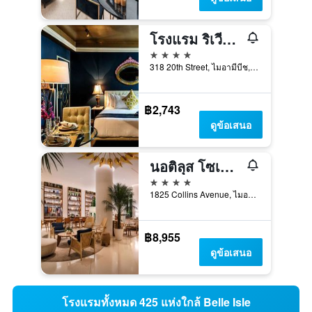
โรงแรม ริเวียร่า ซาวท์บีช
4 ดาว
318 20th Street, ไมอามีบีช, FL, สหรัฐอเมริกา
฿2,743
ดูข้อเสนอ
นอติลุส โซเนสตา ไมอามี บีช
4 ดาว
1825 Collins Avenue, ไมอามีบีช, FL, สหรัฐอเมริกา
฿8,955
ดูข้อเสนอ
โรงแรมทั้งหมด 425 แห่งใกล้ Belle Isle