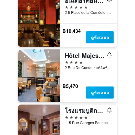
อินเตอร์คอนติเนนทัล บอร์โด ลอง แกรนด์ โรงแรม, อีเอชจี โรงแรม
5 ดาว
2-5 Place de la Comédie, บอร์โดซ์, ฌีรงด์, ฝรั่งเศส
฿10,434
ดูข้อเสนอ
Hôtel Majestic
4 ดาว
2 Rue De Conde, บอร์โดซ์, ฌีรงด์, ฝรั่งเศส
฿5,470
ดูข้อเสนอ
โรงแรมบูดิกาลา โดย Inwood Hotels
5 ดาว
115 Rue Georges Bonnac, บอร์โดซ์, ฌีรงด์, ฝรั่งเศส