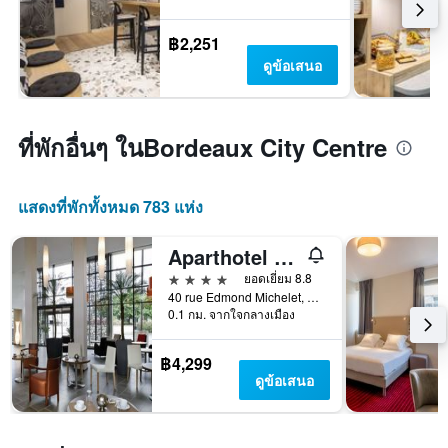
฿2,251
ดูข้อเสนอ
ที่พักอื่นๆ ในBordeaux City Centre
แสดงที่พักทั้งหมด 783 แห่ง
Aparthotel Adagio Bordeaux Gambetta
4 ดาว
ยอดเยี่ยม 8.8
40 rue Edmond Michelet, บอร์โดซ์, ฌีรงด์, ฝรั่งเศส
0.1 กม. จากใจกลางเมือง
฿4,299
ดูข้อเสนอ