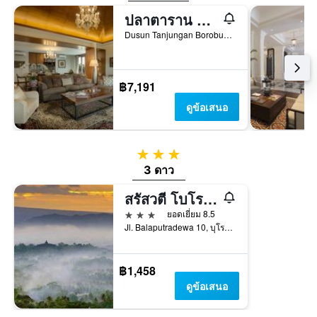
ปลาตาราน โบโรบูดูร์ รีสอร์ทแอนด์สปา
Dusun Tanjungan Borobudur, บุโรพุทโธ, อินโดนีเซีย
฿7,191
ดูข้อเสนอ
3 ดาว
3 ดาว
สรัสวตี โบโรบูดูร์
3 ดาว
ยอดเยี่ยม 8.5
Jl. Balaputradewa 10, บุโรพุทโธ, อินโดนีเซีย
฿1,458
ดูข้อเสนอ