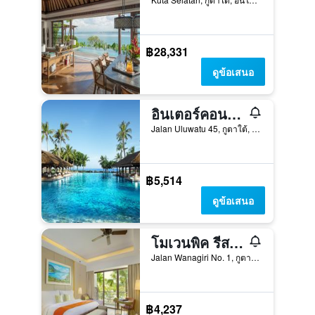
฿28,331
ดูข้อเสนอ
อินเตอร์คอนติเนนตัล บาหลี รีสอร์ต บาย IHG
Jalan Uluwatu 45, กูตาใต้, อินโดนีเซีย
฿5,514
ดูข้อเสนอ
โมเวนพิค รีสอร์ทแอนด์สปา จิมบารัน บาหลี
Jalan Wanagiri No. 1, กูตาใต้, อินโดนีเซีย
฿4,237