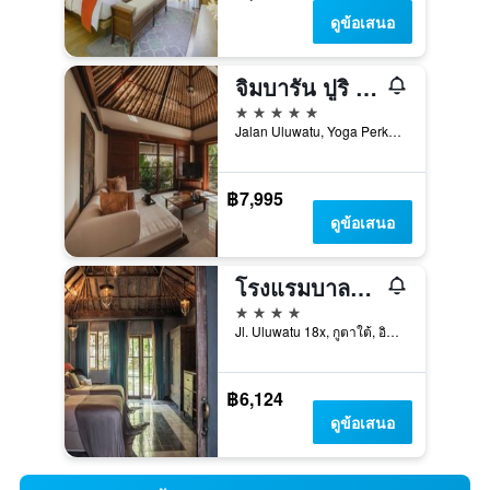
ดูข้อเสนอ
จิมบารัน ปูริ - โรงแรมเบลมอนด์ - บาหลี
5 ดาว
Jalan Uluwatu, Yoga Perkanthi Lane, กูตาใต้, อินโดนีเซีย
฿7,995
ดูข้อเสนอ
โรงแรมบาลคิสเซ เฮอริเทจ
4 ดาว
Jl. Uluwatu 18x, กูตาใต้, อินโดนีเซีย
฿6,124
ดูข้อเสนอ