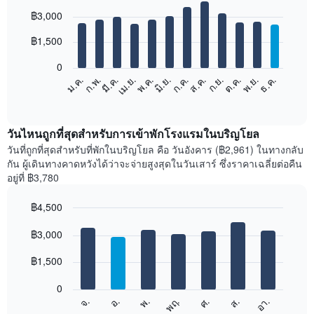
Bar
Chart
฿3,000
graphic.
chart
with
12
฿1,500
bars.
0
แผนภูมิ
ม.ค.
ก.พ.
มี.ค.
เม.ย.
พ.ค.
มิ.ย.
ก.ค.
ส.ค.
ก.ย.
ต.ค.
พ.ย.
ธ.ค.
ต่อ
End
of
ไป
interactive
นี้
chart
แสดง
วันไหนถูกที่สุดสำหรับการเข้าพักโรงแรมในบริญโยล
ราคา
วันที่ถูกที่สุดสำหรับที่พักในบริญโยล คือ วันอังคาร (฿2,961) ในทางกลับ
เฉลี่ย
กัน ผู้เดินทางคาดหวังได้ว่าจะจ่ายสูงสุดในวันเสาร์ ซึ่งราคาเฉลี่ยต่อคืน
ของ
อยู่ที่ ฿3,780
ห้อง
พัก
฿4,500
ใน
Bar
แต่ละ
Chart
graphic.
฿3,000
chart
เดือน
with
แผนภูมิ
7
฿1,500
มี
bars.
แกน
0
X
แผนภูมิ
ศ.
พฤ.
พ.
อ.
จ.
อา.
ส.
1
ต่อ
End