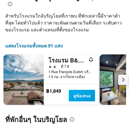
3
แสดง
ที่
วัน
หมวด
เข้า
ที่
หมู่
สำหรับโรงแรมใกล้บริญโยลที่เราพบ ที่พักเหล่านี้มีราคาต่ำ
พัก
ผ่าน
โรงแรม
แผนภูมิ
ที่สุด โดยทั่วไปแล้ว ราคาจะผันผวนตามวันที่เลือก ระดับดาว
มา
ตาม
มี
ของโรงแรม และตำแหน่งที่ตั้งของโรงแรม
จำนวน
แกน
ดาว
X
แผนภูมิ
1
แสดงโรงแรมทั้งหมด 91 แห่ง
มี
แกน
แกน
แสดง
Y
โรงแรม B&B Brignoles
จำนวน
1
วัน
2 ดาว
ดี 7.8
แกน
ก่อน
1 Rue François Dufort, บริญโยล, วาร์, ฝรั่งเศส
แสดง
การ
1.5 กม. จากใจกลางเมือง
ราคา
เข้า
เฉลี่ย
พัก
฿1,849
ของ
แผนภูมิ
ดูข้อเสนอ
ห้อง
มี
พัก
แกน
ใน
Y
ช่วง
1
ที่พักอื่นๆ ในบริญโยล
สุด
แกน
สัปดาห์
แแส
นี้