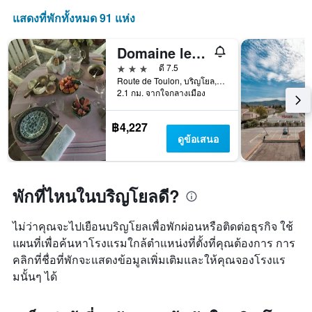
ดง
ที่
แสดงที่พักทั้งหมด 91 แห่ง
ราคา
พบ
เฉลี่ย
ใน
ของ
Domaine le Clos du Pavillon
ช่วง
ห้อง
3
3 ดาว
ดี 7.5
พัก
วัน
Route de Toulon, บริญโยล, วาร์, ฝรั่งเศส
ที่
2.1 กม. จากใจกลางเมือง
ผ่าน
มา
฿4,227
ดูข้อเสนอ
พักที่ไหนในบริญโยลดี?
ไม่ว่าคุณจะไปเยือนบริญโยลเพื่อพักผ่อนหรือติดต่อธุรกิจ ใช้
แผนที่เพื่อค้นหาโรงแรมใกล้ตำแหน่งที่ตั้งที่คุณต้องการ การ
คลิกที่ชื่อที่พักจะแสดงข้อมูลเพิ่มเติมและให้คุณจองโรงแร
มนั้นๆ ได้