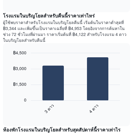
แกน
of
ไป
interactive
แสดง
นี้
chart
เดือน
แสดง
โรงแรมในบริญโยลสำหรับคืนนี้ราคาเท่าไหร่
แผนภูมิ
ราคา
ผู้ใช้พบราคาสำหรับโรงแรมในบริญโยลคืนนี้ เริ่มต้นในราคาต่ำสุดที่
มี
เฉลี่ย
฿3,344 และเพิ่มขึ้นเป็นราคาเฉลี่ยที่ ฿4,953 โดยอิงจากการค้นหาใน
แกน
ของ
ช่วง 72 ชั่วโมงที่ผ่านมา ราคาเริ่มต้นที่ ฿4,122 สำหรับโรงแรม 4 ดาว
Y
ห้อง
ในบริญโยลสำหรับคืนนี้
1
พัก
แกน
ใน
แแส
฿4,500
แต่ละ
ดง
Bar
วัน
Chart
ราคา
graphic.
chart
ของ
฿3,000
with
เฉลี่ย
สัปดาห์
2
ของ
แผนภูมิ
bars.
ห้อง
มี
฿1,500
พัก
แกน
แผนภูมิ
X
ต่อ
1
0
ไป
แกน
3 ดาว
4 ดาว
นี้
แสดง
End
แสดง
วัน
of
ราคา
interactive
ของ
เฉลี่ย
chart
สัปดาห์
ห้องพักโรงแรมในบริญโยลสำหรับสุดสัปดาห์นี้ราคาเท่าไร
ของ