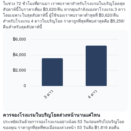
แผนภูมิ
ห้อง
ในช่วง 72 ชั่วโมงที่ผ่านมา เราพบราคาสำหรับโรงแรมในบริญโยลสุด
มี
พัก
สัปดาห์นี้ในราคาเพียง ฿3,620/คืน หากคุณกำลังมองหาโรงแรม 3 ดาว
แกน
คืน
โดยเฉพาะในสุดสัปดาห์นี้ ผู้ใช้ของเราพบราคาต่ำสุดที่ ฿3,620/คืน
Y
นี้
สำหรับโรงแรม 4 ดาวในบริญโยล ราคาถูกที่สุดที่พบล่าสุดคือ ฿5,259/
1
ที่
คืนสำหรับสุดสัปดาห์นี้
แกน
พบ
แแส
ใน
฿6,000
ดง
ช่วง
ราคา
Bar
Chart
3
เฉลี่ย
graphic.
chart
วัน
฿4,000
with
ของ
ที่
2
ห้อง
ผ่าน
bars.
พัก
มา
฿2,000
โดย
แผนภูมิ
รวบรวม
ต่อ
0
ตาม
ไป
3 ดาว
4 ดาว
ระดับ
นี้
ดาว
End
แสดง
of
แผนภูมิ
ราคา
interactive
มี
เฉลี่ย
chart
แกน
ควรจองโรงแรมในบริญโยลล่วงหน้านานแค่ไหน
ของ
X
ห้อง
ประหยัดเงินด้วยการจองโรงแรมอย่างน้อย 53 วันก่อนทริปไปบริญโยล
1
พัก
ของคุณ ราคาถูกที่สุดที่พบเมื่อจองล่วงหน้า 53 วันคือ ฿1,816 ต่อคืน
แกน