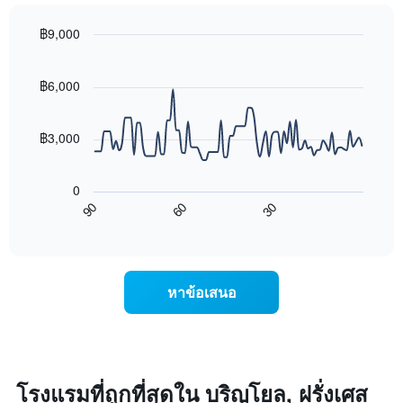
ใน
แสดง
สุด
หมวด
฿9,000
สัปดาห์
หมู่
นี้
Line
Chart
โรงแรม
graphic.
chart
ที่
ตาม
with
฿6,000
พบ
90
จำนวน
ใน
data
ดาว
ช่วง
points.
แผนภูมิ
฿3,000
3
มี
วัน
แผนภูมิ
แกน
ที่
ต่อ
Y
ผ่าน
0
ไป
1
มา
60
30
90
นี้
End
แกน
โดย
of
แสดง
แสดง
interactive
รวบรวม
การ
chart
ราคา
ตาม
เปลี่ยนแปลง
เฉลี่ย
ระดับ
ของ
ของ
หาข้อเสนอ
ดาว
ราคา
ห้อง
แผนภูมิ
ห้อง
พัก
มี
พัก
คืน
แกน
เมื่อ
นี้
X
ใกล้
ซึ่ง
1
ถึง
โรงแรมที่ถูกที่สุดใน บริญโยล, ฝรั่งเศส
พบใน
แกน
วัน