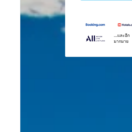
...และอีก
มากมาย