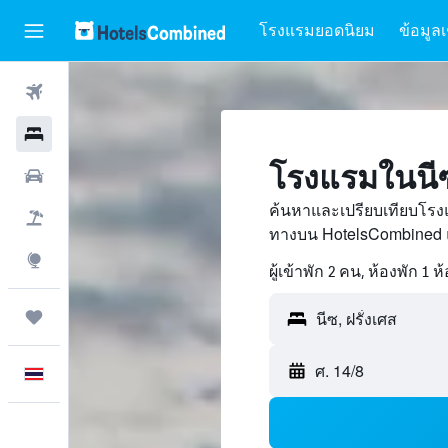
โรงแรมยอดนิยม
ข้อมูลเ
ตั๋วเครื่องบิน
โรงแรม
โรงแรมในนี
รถเช่า
ค้นหาและเปรียบเทียบโรงแ
เที่ยวบิน+โรงแรม
ทางบน HotelsCombined 
สำรวจ
ผู้เข้าพัก 2 คน, ห้องพัก 1 ห
ทริป
ศ. 14/8
ภาษาไทย