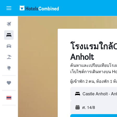
ตั๋วเครื่องบิน
โรงแรม
โรงแรมใกล้Ca
รถเช่า
Anholt
เที่ยวบิน+โรงแรม
ค้นหาและเปรียบเทียบโรงแ
สำรวจ
เว็บไซต์การเดินทางบน H
ผู้เข้าพัก 2 คน, ห้องพัก 1 ห
ทริป
ภาษาไทย
ศ. 14/8