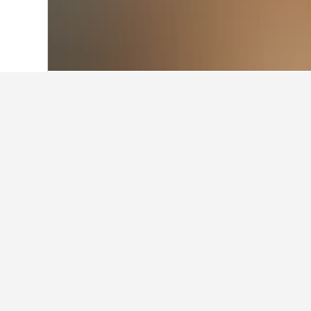
หน้าหลัก
เยอรมนี
303,533
นอร์ทไรน์-เว็
พักที่ไหนในCastl
ใช้แผนที่เพื่อค้นหาที่พักใกล้Castl
รีวิว และสิ่งอำนวยความสะดวก และย
เกร็ดน่ารู้เกี่ยว