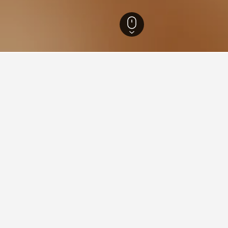
สท์ฟาเลิน
23,320
Isselburg
14
Castle Anholt
e Anholtดี?
e Anholtหรือสถานที่ท่องเที่ยวที่คุณวางแผนจะไป ผู้ใช้สามารถคลิกชื
ังค้นหาข้อเสนอต่างๆ สำหรับที่พักได้
กับการเข้าพักในCastle Anholt