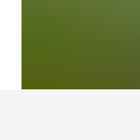
หน้าหลัก
สเปน
354,074
บาเลนเซีย
52,2
ข้อมูลเชิงลึกเกี
ใช้เคล็ดลับจากข้อมูล HotelsCombi