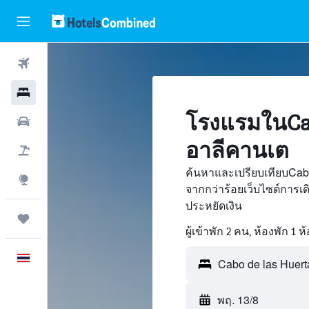
ตั๋วเครื่องบิน
โรงแรม
โรงแรมในCab
รถเช่า
อาลีคานเต
เที่ยวบิน+โรงแรม
ค้นหาและเปรียบเทียบCab
สำรวจ
จากกว่าร้อยเว็บไซต์การ
ประหยัดเงิน
ทริป
ผู้เข้าพัก 2 คน, ห้องพัก 1 ห
ภาษาไทย
พฤ. 13/8