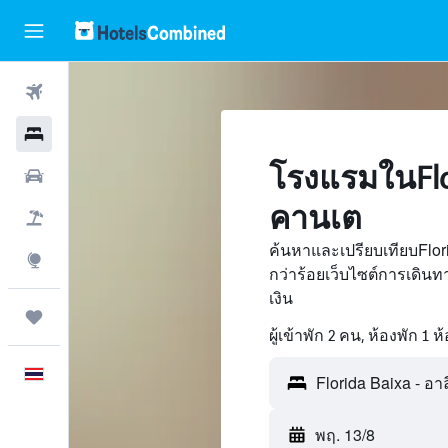
ตั๋วเครื่องบิน
โรงแรม
โรงแรมในFlor
รถเช่า
คานเต
เที่ยวบิน+โรงแรม
ค้นหาและเปรียบเทียบFlo
สำรวจ
กว่าร้อยเว็บไซต์การเดิ
เงิน
ทริป
ผู้เข้าพัก 2 คน, ห้องพัก 1 ห
ภาษาไทย
พฤ. 13/8