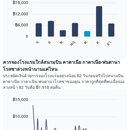
฿18,000
แต่ละ
เดือน
Bar
Chart
graphic.
฿12,000
แผนภูมิ
chart
with
มี
7
฿6,000
แกน
bars.
X
1
0
แผนภูมิ
แกน
จ.
พฤ.
อา.
พ.
ส.
อ.
ศ.
ต่อ
End
แสดง
of
ไป
เดือน
interactive
นี้
chart
แผนภูมิ
แสดง
ควรจองโรงแรมใกล้สนามบิน คาตาเนีย กาตาเนีย-ฟนตานา
มี
ราคา
โรสซาล่วงหน้านานแค่ไหน
แกน
เฉลี่ย
Y
ประหยัดเงินด้วยการจองโรงแรมอย่างน้อย 82 วันก่อนทริปไปสนามบิน
ของ
1
คาตาเนีย กาตาเนีย-ฟนตานาโรสซาของคุณ ราคาถูกที่สุดที่พบเมื่อจอง
ห้อง
แกน
ล่วงหน้า 82 วันคือ ฿1,918 ต่อคืน
พัก
แแส
ใน
ดง
฿15,000
แต่ละ
ราคา
วัน
Line
Chart
เฉลี่ย
graphic.
ของ
chart
ของ
with
฿10,000
สัปดาห์
ห้อง
90
แผนภูมิ
พัก
data
มี
points.