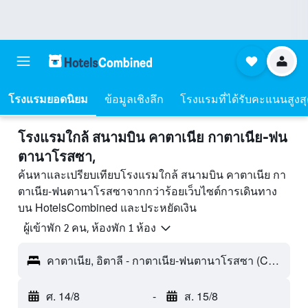
โรงแรมยอดนิยม
ข้อมูลเชิงลึก
โรงแรมที่ได้รับคะแนนสูงส
โรงแรมใกล้ สนามบิน คาตาเนีย กาตาเนีย-ฟน
ตานาโรสซา,
ค้นหาและเปรียบเทียบโรงแรมใกล้ สนามบิน คาตาเนีย กา
ตาเนีย-ฟนตานาโรสซาจากกว่าร้อยเว็บไซต์การเดินทาง
บน HotelsCombined และประหยัดเงิน
ผู้เข้าพัก 2 คน, ห้องพัก 1 ห้อง
คาตาเนีย, อิตาลี - กาตาเนีย-ฟนตานาโรสซา (CTA)
ศ. 14/8
-
ส. 15/8