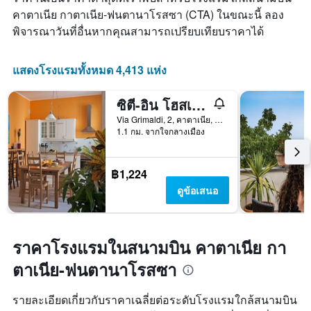
คาตาเนีย กาตาเนีย-ฟนตานาโรสซา (CTA) ในขณะนี้ ลอง
พิจารณาวันที่อื่นหากคุณสามารถเปรียบเทียบราคาได้
แสดงโรงแรมทั้งหมด 4,413 แห่ง
ซิตี-อิน โฮสเทล B&B
Via Grimaldi, 2, คาตาเนีย, ซิซิลี, อิตาลี
1.1 กม. จากใจกลางเมือง
฿1,224
ดูข้อเสนอ
ราคาโรงแรมในสนามบิน คาตาเนีย กา
ตาเนีย-ฟนตานาโรสซา
รายละเอียดเกี่ยวกับราคาเฉลี่ยต่อระดับโรงแรมใกล้สนามบิน