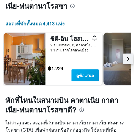
เนีย-ฟนตานาโรสซา
แสดงที่พักทั้งหมด 4,413 แห่ง
ซิตี-อิน โฮสเทล B&B
Via Grimaldi, 2, คาตาเนีย, ซิซิลี, อิตาลี
1.1 กม. จากใจกลางเมือง
฿1,224
ดูข้อเสนอ
พักที่ไหนในสนามบิน คาตาเนีย กาตา
เนีย-ฟนตานาโรสซาดี?
ไม่ว่าคุณจะลงจอดที่สนามบิน คาตาเนีย กาตาเนีย-ฟนตานา
โรสซา (CTA) เพื่อพักผ่อนหรือติดต่อธุรกิจ ใช้แผนที่เพื่อ