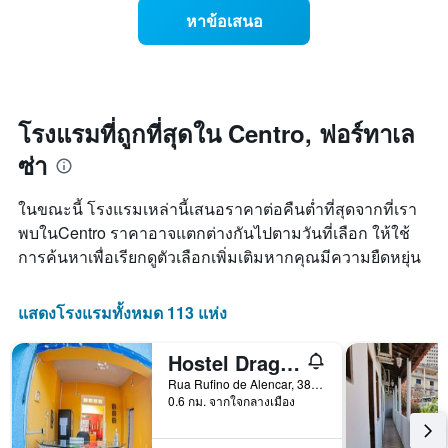
สัปดาห์
ของ
หาข้อเสนอ
แผนภูมิ
ราคา
มี
ห้อง
แกน
พัก
Y
เมื่อ
1
ใกล้
แกน
ถึง
โรงแรมที่ถูกที่สุดใน Centro, ฟอร์ทาเล
แแส
วัน
ดง
ซ่า
ที่
ราคา
เข้า
เฉลี่ย
พัก
ในขณะนี้ โรงแรมเหล่านี้เสนอราคาต่อคืนต่ำที่สุดจากที่เรา
ของ
แผนภูมิ
พบในCentro ราคาอาจแตกต่างกันไปตามวันที่เลือก ให้ใช้
ห้อง
มี
พัก
การค้นหาเพื่อเรียกดูตัวเลือกเพิ่มเติมหากคุณมีความยืดหยุ่น
แกน
X
1
แสดงโรงแรมทั้งหมด 113 แห่ง
แกน
แสดง
จำนวน
Hostel Dragão do Mar
วัน
Rua Rufino de Alencar, 382, ฟอร์ทาเลซ่า, บราซิล
ก่อน
0.6 กม. จากใจกลางเมือง
การ
เข้า
พัก