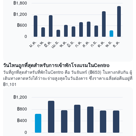
฿1,800
Bar
Chart
฿1,200
graphic.
chart
with
12
฿600
bars.
0
แผนภูมิ
ม.ค.
ก.พ.
มี.ค.
เม.ย.
พ.ค.
มิ.ย.
ก.ค.
ส.ค.
ก.ย.
ต.ค.
พ.ย.
ธ.ค.
ต่อ
End
of
ไป
interactive
นี้
chart
แสดง
วันไหนถูกที่สุดสำหรับการเข้าพักโรงแรมในCentro
ราคา
วันที่ถูกที่สุดสำหรับที่พักในCentro คือ วันจันทร์ (฿653) ในทางกลับกัน ผู้
เฉลี่ย
เดินทางคาดหวังได้ว่าจะจ่ายสูงสุดในวันอังคาร ซึ่งราคาเฉลี่ยต่อคืนอยู่ที่
ของ
฿1,101
ห้อง
พัก
฿1,200
ใน
Bar
แต่ละ
Chart
graphic.
฿800
chart
เดือน
with
แผนภูมิ
7
฿400
มี
bars.
แกน
0
X
แผนภูมิ