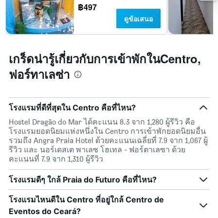
฿497
แผนภูมิ
มี
ดูข้อเสนอ
แกน
Y
1
แกน
เกร็ดน่ารู้เกี่ยวกับการเข้าพักในCentro,
แแส
ฟอร์ทาเลซ่า
ดง
ราคา
เฉลี่ย
ของ
โรงแรมที่ดีที่สุดใน Centro คือที่ไหน?
ห้อง
พัก
Hostel Dragão do Mar ได้คะแนน 8.3 จาก 1,280 ผู้รีวิว คือ
โรงแรมยอดนิยมแห่งหนึ่งใน Centro การเข้าพักยอดนิยมอื่น
รวมถึง Angra Praia Hotel ด้วยคะแนนเฉลี่ยที่ 7.9 จาก 1,067 ผู้
รีวิว และ นอร์เดสเต พาเลซ โฮเทล - ฟอร์ตาเลซา ด้วย
คะแนนที่ 7.9 จาก 1,310 ผู้รีวิว
โรงแรมดีๆ ใกล้ Praia do Futuro คือที่ไหน?
โรงแรมไหนดีใน Centro ที่อยู่ใกล้ Centro de
Eventos do Ceará?