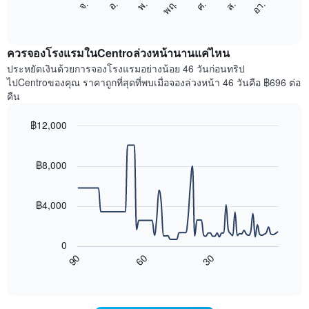
ศ.
พฤ.
พ.
อ.
จ.
อา.
ส.
1
ต่อ
End
แกน
of
ไป
interactive
แสดง
นี้
chart
เดือน
แสดง
ควรจองโรงแรมในCentroล่วงหน้านานแค่ไหน
แผนภูมิ
ราคา
ประหยัดเงินด้วยการจองโรงแรมอย่างน้อย 46 วันก่อนทริป
มี
เฉลี่ย
ไปCentroของคุณ ราคาถูกที่สุดที่พบเมื่อจองล่วงหน้า 46 วันคือ ฿696 ต่อ
แกน
ของ
คืน
Y
ห้อง
1
พัก
฿12,000
แกน
ใน
แแส
Line
แต่ละ
Chart
ดง
graphic.
chart
วัน
with
ราคา
฿8,000
ของ
90
เฉลี่ย
สัปดาห์
data
ของ
แผนภูมิ
points.
ห้อง
฿4,000
มี
พัก
แกน
แผนภูมิ
X
ต่อ
0
1
ไป
90
60
30
แกน
นี้
End
of
แสดง
แสดง
interactive
วัน
การ
chart
ของ
เปลี่ยนแปลง