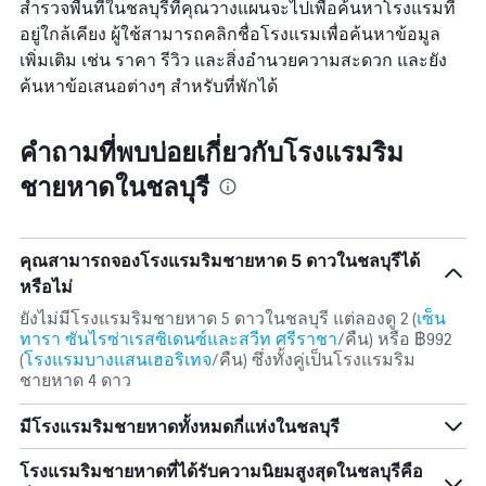
แกน
สำรวจพื้นที่ในชลบุรีที่คุณวางแผนจะไปเพื่อค้นหาโรงแรมที่
วัน
แสดง
อยู่ใกล้เคียง ผู้ใช้สามารถคลิกชื่อโรงแรมเพื่อค้นหาข้อมูล
ที่
หมวด
ผ่าน
เพิ่มเติม เช่น ราคา รีวิว และสิ่งอำนวยความสะดวก และยัง
หมู่
มา
ค้นหาข้อเสนอต่างๆ สำหรับที่พักได้
โรงแรม
ตาม
จำนวน
คำถามที่พบบ่อยเกี่ยวกับโรงแรมริม
ดาว
แผนภูมิ
ชายหาดในชลบุรี
มี
แกน
Y
1
คุณสามารถจองโรงแรมริมชายหาด 5 ดาวในชลบุรีได้
แกน
หรือไม่
แสดง
ราคา
ยังไม่มีโรงแรมริมชายหาด 5 ดาวในชลบุรี แต่ลองดู 2 (
เซ็น
เฉลี่ย
ทารา ซันไรซ่าเรสซิเดนซ์และสวีท ศรีราชา
/คืน) หรือ ฿992
ของ
(
โรงแรมบางแสนเฮอริเทจ
/คืน) ซึ่งทั้งคู่เป็นโรงแรมริม
ห้อง
ชายหาด 4 ดาว
พัก
ใน
มีโรงแรมริมชายหาดทั้งหมดกี่แห่งในชลบุรี
ช่วง
สุด
โรงแรมริมชายหาดที่ได้รับความนิยมสูงสุดในชลบุรีคือ
สัปดาห์