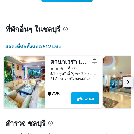
แสดง
ใน
หมวด
สุด
หมู่
สัปดาห์
โรงแรม
นี้
ตาม
ที่
ที่พักอื่นๆ ในชลบุรี
จำนวน
พบ
ดาว
ใน
แผนภูมิ
ช่วง
แสดงที่พักทั้งหมด 512 แห่ง
มี
3
แกน
วัน
Y
คานาเวร่า เฮ้าส์ เซอร์วิส อพาร์ทเมนท์
ที่
1
ผ่าน
3 ดาว
ดี 7.8
แกน
มา
5/1 ถ.สุรศักดิ์ 2, ชลบุรี, ประเทศไทย
แสดง
โดย
21.8 กม. จากใจกลางเมือง
ราคา
รวบรวม
เฉลี่ย
ตาม
ของ
฿728
ระดับ
ห้อง
ดูข้อเสนอ
ดาว
พัก
แผนภูมิ
คืน
มี
นี้
แกน
ซึ่ง
สำรวจ ชลบุรี
X
พบใน
1
3