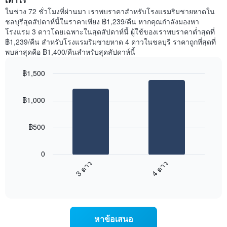
พัก
ในช่วง 72 ชั่วโมงที่ผ่านมา เราพบราคาสำหรับโรงแรมริมชายหาดใน
คืน
ชลบุรีสุดสัปดาห์นี้ในราคาเพียง ฿1,239/คืน หากคุณกำลังมองหา
นี้
โรงแรม 3 ดาวโดยเฉพาะในสุดสัปดาห์นี้ ผู้ใช้ของเราพบราคาต่ำสุดที่
ที่
฿1,239/คืน สำหรับโรงแรมริมชายหาด 4 ดาวในชลบุรี ราคาถูกที่สุดที่
พบ
พบล่าสุดคือ ฿1,400/คืนสำหรับสุดสัปดาห์นี้
ใน
ช่วง
฿1,500
3
วัน
Bar
Chart
graphic.
chart
ที่
฿1,000
with
ผ่าน
2
มา
bars.
โดย
฿500
รวบรวม
แผนภูมิ
ตาม
ต่อ
ระดับ
0
ไป
ดาว
3 ดาว
4 ดาว
นี้
แผนภูมิ
End
แสดง
มี
of
ราคา
interactive
แกน
เฉลี่ย
chart
X
ของ
1
ห้อง
หาข้อเสนอ
แกน
พัก