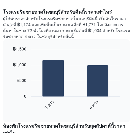
โรงแรมริมชายหาดในชลบุรีสำหรับคืนนี้ราคาเท่าไหร่
ผู้ใช้พบราคาสำหรับโรงแรมริมชายหาดในชลบุรีคืนนี้ เริ่มต้นในราคา
ต่ำสุดที่ ฿1,174 และเพิ่มขึ้นเป็นราคาเฉลี่ยที่ ฿1,771 โดยอิงจากการ
ค้นหาในช่วง 72 ชั่วโมงที่ผ่านมา ราคาเริ่มต้นที่ ฿1,004 สำหรับโรงแรม
ริมชายหาด 4 ดาว ในชลบุรีสำหรับคืนนี้
฿1,500
Bar
Chart
graphic.
chart
฿1,000
with
2
bars.
฿500
แผนภูมิ
ต่อ
0
ไป
3 ดาว
4 ดาว
นี้
End
แสดง
of
ราคา
interactive
เฉลี่ย
chart
ห้องพักโรงแรมริมชายหาดในชลบุรีสำหรับสุดสัปดาห์นี้ราคา
ของ
ห้อง
เท่าไร