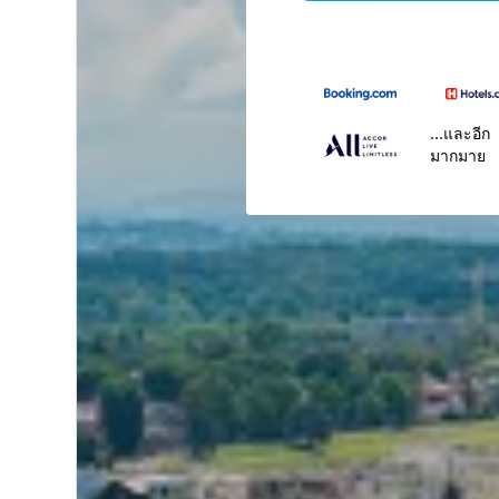
...และอีก
มากมาย