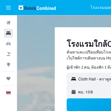
โรงแรมยอด
ตั๋วเครื่องบิน
โรงแรม
โรงแรมใกล้Cl
รถเช่า
ค้นหาและเปรียบเทียบโรงแ
เที่ยวบิน+โรงแรม
เว็บไซต์การเดินทางบน H
สำรวจ
ผู้เข้าพัก 2 คน, ห้องพัก 1 ห
ทริป
Cloth Hall - คราคู
พฤ. 13/8
ภาษาไทย