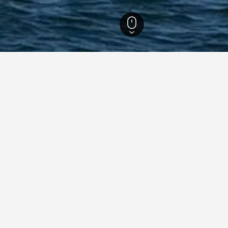
ชูเซตส์
15,621
Cuttyhunk Island
yhunk Islandดี?
yhunk Island ที่ใกล้จุดที่น่าสนใจที่คุณจะไปบ่อยๆ คุณสามารถค้นหา
่ชื่อโรงแรมนั้น
กับการเข้าพักในCuttyhunk Island