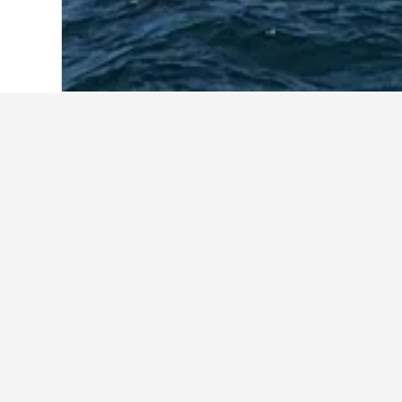
หน้าหลัก
สหรัฐอเมริกา
1,006,963
แมสซา
พักที่ไหนในCutt
ใช้แผนที่เพื่อค้นหาโรงแรมใกล้Cutt
เจาะจงภายในแผนที่ได้โดยการคลิกที
เกร็ดน่ารู้เกี่ยว