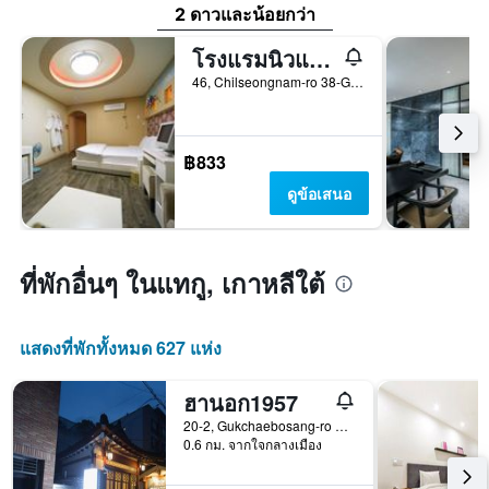
2 ดาวและน้อยกว่า
โรงแรมนิวแกรนด์
46, Chilseongnam-ro 38-Gil, Buk-gu, แทกู, เกาหลีใต้
฿833
ดูข้อเสนอ
ที่พักอื่นๆ ในแทกู, เกาหลีใต้
แสดงที่พักทั้งหมด 627 แห่ง
ฮานอก1957
20-2, Gukchaebosang-ro 101-Gil, แทกู, เกาหลีใต้
0.6 กม. จากใจกลางเมือง