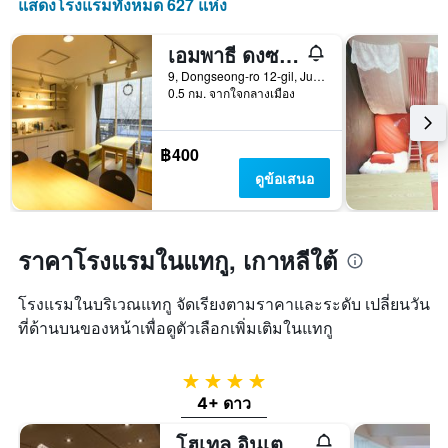
แสดงโรงแรมทั้งหมด 627 แห่ง
ที่
ผ่าน
เอมพาธี ดงซองโร เกสต์เฮาส์ - โฮสเทล
มา
9, Dongseong-ro 12-gil, Jung-gu, แทกู, เกาหลีใต้
0.5 กม. จากใจกลางเมือง
฿400
ดูข้อเสนอ
ราคาโรงแรมในแทกู, เกาหลีใต้
โรงแรมในบริเวณแทกู จัดเรียงตามราคาและระดับ เปลี่ยนวัน
ที่ด้านบนของหน้าเพื่อดูตัวเลือกเพิ่มเติมในแทกู
4 ดาว
4+ ดาว
โฮเทล อินเตอร์ บูร์โก