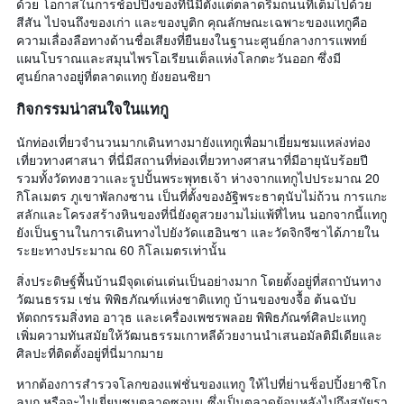
ด้วย โอกาสในการช้อปปิ้งของที่นี่มีตั้งแต่ตลาดริมถนนที่เต็มไปด้วย
สีสัน ไปจนถึงของเก่า และของบูติก คุณลักษณะเฉพาะของแทกูคือ
ความเลื่องลือทางด้านชื่อเสียงที่ยืนยงในฐานะศูนย์กลางการแพทย์
แผนโบราณและสมุนไพรโอเรียนเต็ลแห่งโลกตะวันออก ซึ่งมี
ศูนย์กลางอยู่ที่ตลาดแทกู ยังยอนซิยา
กิจกรรมน่าสนใจในแทกู
นักท่องเที่ยวจำนวนมากเดินทางมายังแทกูเพื่อมาเยี่ยมชมแหล่งท่อง
เที่ยวทางศาสนา ที่นี่มีสถานที่ท่องเที่ยวทางศาสนาที่มีอายุนับร้อยปี
รวมทั้งวัดทงฮวาและรูปปั้นพระพุทธเจ้า ห่างจากแทกูไปประมาณ 20
กิโลเมตร ภูเขาพัลกงซาน เป็นที่ตั้งของอัฐิพระธาตุนับไม่ถ้วน การแกะ
สลักและโครงสร้างหินของที่นี่ยังดูสวยงามไม่แพ้ที่ไหน นอกจากนี้แทกู
ยังเป็นฐานในการเดินทางไปยังวัดแฮอินซา และวัดจิกจีซาได้ภายใน
ระยะทางประมาณ 60 กิโลเมตรเท่านั้น
สิ่งประดิษฐ์พื้นบ้านมีจุดเด่นเด่นเป็นอย่างมาก โดยตั้งอยู่ที่สถาบันทาง
วัฒนธรรม เช่น พิพิธภัณฑ์แห่งชาติแทกู บ้านของขงจื้อ ต้นฉบับ
หัตถกรรมสิ่งทอ อาวุธ และเครื่องเพชรพลอย พิพิธภัณฑ์ศิลปะแทกู
เพิ่มความทันสมัยให้วัฒนธรรมเกาหลีด้วยงานนำเสนอมัลติมีเดียและ
ศิลปะที่ติดตั้งอยู่ที่นี่มากมาย
หากต้องการสำรวจโลกของแฟชั่นของแทกู ให้ไปที่ย่านช็อปปิ้งยาซิโก
ลมก หรือจะไปเยี่ยมชมตลาดซอมุน ซึ่งเป็นตลาดย้อนหลังไปถึงสมัยรา