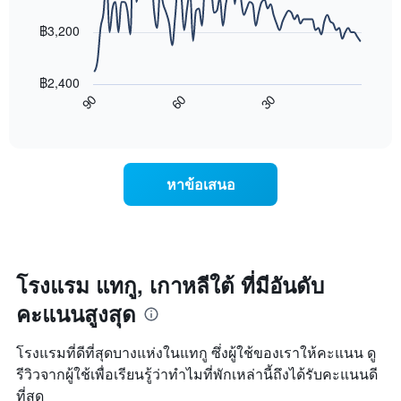
data
ดาว
ช่วง
points.
แผนภูมิ
฿3,200
3
มี
วัน
แผนภูมิ
แกน
ที่
ต่อ
Y
ผ่าน
฿2,400
ไป
1
มา
60
30
90
นี้
End
แกน
โดย
of
แสดง
แสดง
interactive
รวบรวม
การ
chart
ราคา
ตาม
เปลี่ยนแปลง
เฉลี่ย
ระดับ
ของ
ของ
หาข้อเสนอ
ดาว
ราคา
ห้อง
แผนภูมิ
ห้อง
พัก
มี
พัก
คืน
แกน
เมื่อ
นี้
X
ใกล้
ซึ่ง
1
ถึง
โรงแรม แทกู, เกาหลีใต้ ที่มีอันดับ
พบใน
แกน
วัน
3
แสดง
คะแนนสูงสุด
ที่
วัน
หมวด
เข้า
ที่
หมู่
พัก
ผ่าน
โรงแรมที่ดีที่สุดบางแห่งในแทกู ซึ่งผู้ใช้ของเราให้คะแนน ดู
โรงแรม
แผนภูมิ
มา
ตาม
รีวิวจากผู้ใช้เพื่อเรียนรู้ว่าทำไมที่พักเหล่านี้ถึงได้รับคะแนนดี
มี
จำนวน
ที่สุด
แกน