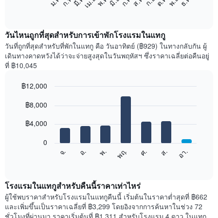
ก.พ.
พ.ค.
ส.ค.
พ.ย.
มี.ค.
มิ.ย.
ก.ย.
ธ.ค.
เม.ย.
ก.ค.
ต.ค.
ม.ค.
ต่อ
End
of
ไป
interactive
นี้
chart
แสดง
วันไหนถูกที่สุดสำหรับการเข้าพักโรงแรมในแทกู
ราคา
วันที่ถูกที่สุดสำหรับที่พักในแทกู คือ วันอาทิตย์ (฿929) ในทางกลับกัน ผู้
เฉลี่ย
เดินทางคาดหวังได้ว่าจะจ่ายสูงสุดในวันพฤหัสฯ ซึ่งราคาเฉลี่ยต่อคืนอยู่
ของ
ที่ ฿10,045
ห้อง
พัก
฿12,000
ใน
Bar
แต่ละ
Chart
graphic.
฿8,000
chart
เดือน
with
แผนภูมิ
7
฿4,000
มี
bars.
แกน
0
X
แผนภูมิ
จ.
พฤ.
อา.
พ.
ส.
อ.
ศ.
1
ต่อ
End
แกน
of
ไป
interactive
แสดง
นี้
chart
เดือน
แสดง
โรงแรมในแทกูสำหรับคืนนี้ราคาเท่าไหร่
แผนภูมิ
ราคา
ผู้ใช้พบราคาสำหรับโรงแรมในแทกูคืนนี้ เริ่มต้นในราคาต่ำสุดที่ ฿662
มี
เฉลี่ย
และเพิ่มขึ้นเป็นราคาเฉลี่ยที่ ฿3,299 โดยอิงจากการค้นหาในช่วง 72
แกน
ของ
ชั่วโมงที่ผ่านมา ราคาเริ่มต้นที่ ฿1,311 สำหรับโรงแรม 4 ดาว ในแทกู