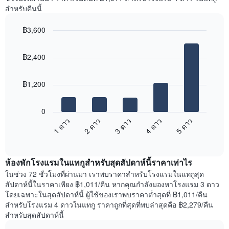
Y
ห้อง
สำหรับคืนนี้
1
พัก
แกน
ใน
แแส
฿3,600
แต่ละ
ดง
Bar
วัน
Chart
ราคา
graphic.
chart
ของ
฿2,400
with
เฉลี่ย
สัปดาห์
5
ของ
แผนภูมิ
bars.
ห้อง
มี
฿1,200
พัก
แกน
แผนภูมิ
X
ต่อ
1
0
ไป
แกน
1 ดาว
2 ดาว
3 ดาว
4 ดาว
5 ดาว
นี้
แสดง
End
แสดง
วัน
of
ราคา
interactive
ของ
เฉลี่ย
chart
สัปดาห์
ห้องพักโรงแรมในแทกูสำหรับสุดสัปดาห์นี้ราคาเท่าไร
ของ
แผนภูมิ
ห้อง
ในช่วง 72 ชั่วโมงที่ผ่านมา เราพบราคาสำหรับโรงแรมในแทกูสุด
มี
พัก
สัปดาห์นี้ในราคาเพียง ฿1,011/คืน หากคุณกำลังมองหาโรงแรม 3 ดาว
แกน
คืน
โดยเฉพาะในสุดสัปดาห์นี้ ผู้ใช้ของเราพบราคาต่ำสุดที่ ฿1,011/คืน
Y
นี้
สำหรับโรงแรม 4 ดาวในแทกู ราคาถูกที่สุดที่พบล่าสุดคือ ฿2,279/คืน
1
ที่
สำหรับสุดสัปดาห์นี้
แกน
พบ
แแส