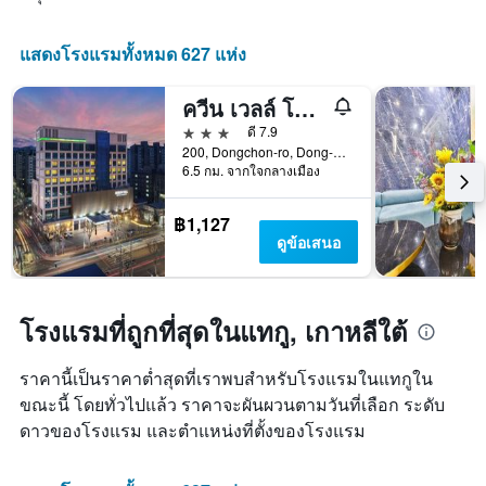
ดาว
X
แผนภูมิ
1
มี
แสดงโรงแรมทั้งหมด 627 แห่ง
แกน
แกน
แสดง
Y
จำนวน
ควีน เวลล์ โฮเทล แอนด์ เวดดิ้ง
1
วัน
แกน
3 ดาว
ดี 7.9
ก่อน
แสดง
200, Dongchon-ro, Dong-gu, แทกู, เกาหลีใต้
การ
ราคา
6.5 กม. จากใจกลางเมือง
เข้า
เฉลี่ย
พัก
ของ
แผนภูมิ
฿1,127
ห้อง
มี
ดูข้อเสนอ
พัก
แกน
ใน
Y
ช่วง
1
สุด
แกน
โรงแรมที่ถูกที่สุดในแทกู, เกาหลีใต้
สัปดาห์
แแส
นี้
ดง
ที่
ราคานี้เป็นราคาต่ำสุดที่เราพบสำหรับโรงแรมในแทกูใน
ราคา
พบ
ขณะนี้ โดยทั่วไปแล้ว ราคาจะผันผวนตามวันที่เลือก ระดับ
เฉลี่ย
ใน
ของ
ดาวของโรงแรม และตำแหน่งที่ตั้งของโรงแรม
ช่วง
ห้อง
3
พัก
วัน