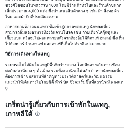
ชวงศ์โชซอนในทศวรรษ 1600 โดยมีร้านค้าทั่วไปและร้านค้าขนาด
เล็กประมาณ 4,000 แห่ง ซึ่งนำเสนอสินค้าต่าง ๆ เช่น ผ้า สิ่งทอ ผ้า
ไหม และผ้าปักที่ประณีตงดงาม
อาหารตามท้องถนนแทรกซึมเข้าสู่ตลาดของแทกู นักท่องเที่ยว
สามารถลิ้มลองอาหารท้องถิ่นจานโปรด เช่น ก๋วยเตี๋ยวไคกุ๊กซุ และ
เกี๊ยวแบน หรือจะไปผ่อนคลายหลังจากท้องอิ่มได้ที่คาเฟ่ อัลเลย์ ซึ่งเต็ม
ไปด้วยบาร์ ร้านกาแฟ และคาเฟ่ที่เต็มไปด้วยศิลปะมากมาย
วิธีการเดินทางในแทกู
ระบบรถไฟใต้ดินในแทกูมีพื้นที่กว้างขวาง โดยมีหลายเส้นทางเชื่อม
ต่อกับสถานีต่าง ๆ ทั่วเมือง รวมทั้งสถานีรถไฟหลัก ถ้าหากนักท่องเที่ยว
ต้องการเข้าชมสถานที่สำคัญทางประวัติศาสตร์และวัฒนธรรม
แนะนำให้เดินทางไปโดยซิตี้ ทัวร์ บัส ซึ่งจะเริ่มขึ้นที่สถานีรถไฟดงแท
กู
เกร็ดน่ารู้เกี่ยวกับการเข้าพักในแทกู,
เกาหลีใต้