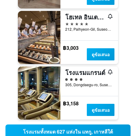
โฮเทล อินเตอร์ บูร์โก
5 ดาว
212, Palhyeon-Gil, Suseong-gu, แทกู, เกาหลีใต้
฿3,003
ดูข้อเสนอ
โรงแรมแกรนด์
ให้ 4 ดาว
305, Dongdaegu-ro, Suseong-gu, แทกู, เกาหลีใต้
฿3,158
ดูข้อเสนอ
โรงแรมทั้งหมด 627 แห่งใน แทกู, เกาหลีใต้