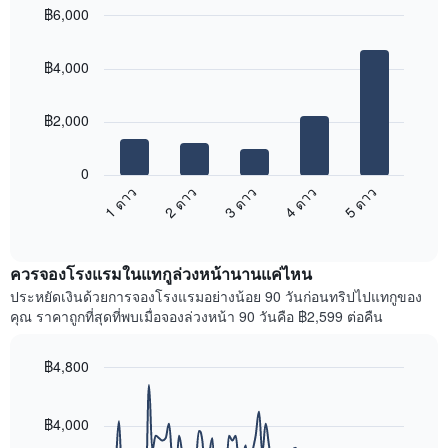
ใน
฿6,000
ดง
ช่วง
ราคา
Bar
Chart
3
เฉลี่ย
graphic.
chart
วัน
฿4,000
with
ของ
ที่
5
ห้อง
ผ่าน
bars.
พัก
มา
฿2,000
โดย
แผนภูมิ
รวบรวม
ต่อ
0
ตาม
ไป
1 ดาว
2 ดาว
3 ดาว
4 ดาว
5 ดาว
ระดับ
นี้
ดาว
End
แสดง
of
แผนภูมิ
ราคา
interactive
มี
เฉลี่ย
chart
แกน
ควรจองโรงแรมในแทกูล่วงหน้านานแค่ไหน
ของ
X
ห้อง
ประหยัดเงินด้วยการจองโรงแรมอย่างน้อย 90 วันก่อนทริปไปแทกูของ
1
พัก
คุณ ราคาถูกที่สุดที่พบเมื่อจองล่วงหน้า 90 วันคือ ฿2,599 ต่อคืน
แกน
ใน
แสดง
สุด
หมวด
฿4,800
สัปดาห์
หมู่
นี้
Line
Chart
โรงแรม
graphic.
chart
ที่
ตาม
with
฿4,000
พบ
90
จำนวน
ใน