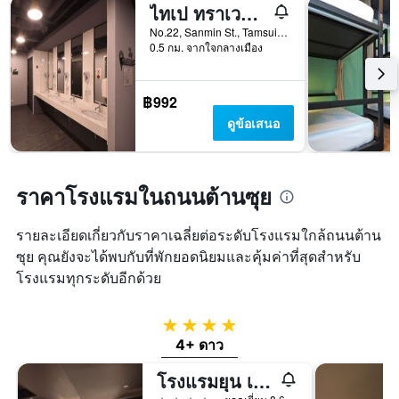
ไทเป ทราเวลเลอร์ส อินเตอร์เนชั่นแนล โฮสเทล
No.22, Sanmin St., Tamsui Dist., ตั้นสุ่ย, ไต้หวัน
0.5 กม. จากใจกลางเมือง
฿992
ดูข้อเสนอ
ราคาโรงแรมในถนนต้านซุย
รายละเอียดเกี่ยวกับราคาเฉลี่ยต่อระดับโรงแรมใกล้ถนนต้าน
ซุย คุณยังจะได้พบกับที่พักยอดนิยมและคุ้มค่าที่สุดสำหรับ
โรงแรมทุกระดับอีกด้วย
4 ดาว
4+ ดาว
โรงแรมยุน เอสเตท