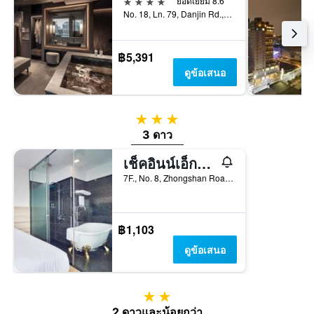
4 ดาว
ยอดเยี่ยม 8.6
No. 18, Ln. 79, Danjin Rd., Tamsui Dist, ตั้นสุ่ย, ไต้หวัน
฿5,391
ดูข้อเสนอ
3 ดาว
3 ดาว
เช็คอินน์เอ็กซ์เพรส นิวไทเป ถัมซุย
7F., No. 8, Zhongshan Road, ตั้นสุ่ย, ไต้หวัน
฿1,103
ดูข้อเสนอ
2 ดาว
2 ดาวและน้อยกว่า