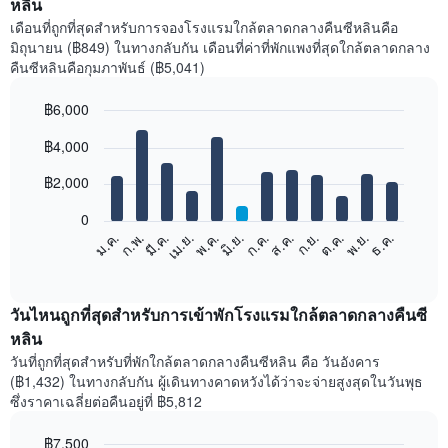
หลิน
เดือนที่ถูกที่สุดสำหรับการจองโรงแรมใกล้ตลาดกลางคืนซีหลินคือ
มิถุนายน (฿849) ในทางกลับกัน เดือนที่ค่าที่พักแพงที่สุดใกล้ตลาดกลาง
คืนซีหลินคือกุมภาพันธ์ (฿5,041)
฿6,000
Bar
Chart
฿4,000
graphic.
chart
with
12
฿2,000
bars.
0
แผนภูมิ
ม.ค.
ก.พ.
มี.ค.
เม.ย.
พ.ค.
มิ.ย.
ก.ค.
ส.ค.
ก.ย.
ต.ค.
พ.ย.
ธ.ค.
ต่อ
End
of
ไป
interactive
นี้
chart
แสดง
วันไหนถูกที่สุดสำหรับการเข้าพักโรงแรมใกล้ตลาดกลางคืนซี
ราคา
หลิน
เฉลี่ย
วันที่ถูกที่สุดสำหรับที่พักใกล้ตลาดกลางคืนซีหลิน คือ วันอังคาร
ของ
(฿1,432) ในทางกลับกัน ผู้เดินทางคาดหวังได้ว่าจะจ่ายสูงสุดในวันพุธ
ห้อง
ซึ่งราคาเฉลี่ยต่อคืนอยู่ที่ ฿5,812
พัก
ใน
฿7,500
แต่ละ