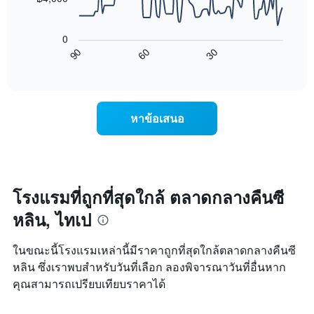
X
แผนภูมิ
1
ต่อ
แกน
0
ไป
แสดง
90
60
30
นี้
End
วัน
of
แสดง
interactive
ของ
การ
chart
สัปดาห์
เปลี่ยนแปลง
แผนภูมิ
ของ
หาข้อเสนอ
มี
ราคา
แกน
ห้อง
Y
พัก
1
เมื่อ
แกน
ใกล้
แแส
ถึง
โรงแรมที่ถูกที่สุดใกล้ ตลาดกลางคืนซี
ดง
วัน
ราคา
หลิน, ไทเป
ที่
เฉลี่ย
เข้า
ของ
พัก
ในขณะนี้โรงแรมเหล่านี้มีราคาถูกที่สุดใกล้ตลาดกลางคืนซี
ห้อง
แผนภูมิ
พัก
หลิน ซึ่งเราพบสำหรับวันที่เลือก ลองพิจารณาวันที่อื่นหาก
มี
คุณสามารถเปรียบเทียบราคาได้
แกน
X
1