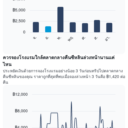
เดือน
Bar
Chart
graphic.
฿5,000
แผนภูมิ
chart
with
มี
7
฿2,500
แกน
bars.
X
1
0
แผนภูมิ
แกน
ศ.
พฤ.
พ.
อ.
จ.
อา.
ส.
ต่อ
End
แสดง
of
ไป
เดือน
interactive
นี้
chart
แผนภูมิ
แสดง
ควรจองโรงแรมใกล้ตลาดกลางคืนซีหลินล่วงหน้านานแค่
มี
ราคา
ไหน
แกน
เฉลี่ย
Y
ประหยัดเงินด้วยการจองโรงแรมอย่างน้อย 3 วันก่อนทริปไปตลาดกลาง
ของ
1
คืนซีหลินของคุณ ราคาถูกที่สุดที่พบเมื่อจองล่วงหน้า 3 วันคือ ฿1,420 ต่อ
ห้อง
แกน
คืน
พัก
แแส
ใน
ดง
฿12,000
แต่ละ
ราคา
วัน
Line
Chart
เฉลี่ย
graphic.
ของ
chart
ของ
with
฿8,000
สัปดาห์
ห้อง
90
แผนภูมิ
พัก
data
มี
points.
แกน
฿4,000