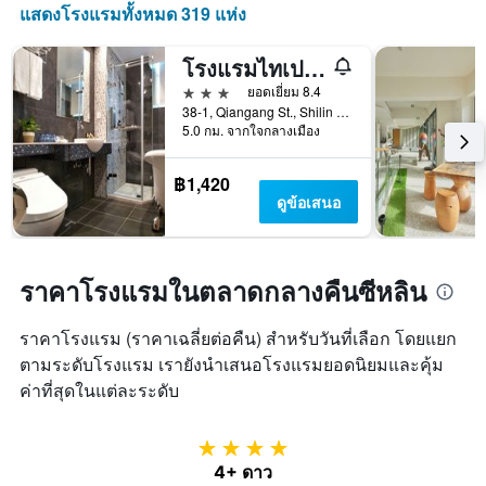
แสดงโรงแรมทั้งหมด 319 แห่ง
แกน
แสดง
จำนวน
โรงแรมไทเปสตาร์ บิวตี้รีสอร์ท
วัน
3 ดาว
ยอดเยี่ยม 8.4
ก่อน
38-1, Qiangang St., Shilin District, ไทเป, ไต้หวัน
การ
5.0 กม. จากใจกลางเมือง
เข้า
พัก
แผนภูมิ
฿1,420
มี
ดูข้อเสนอ
แกน
Y
1
แกน
ราคาโรงแรมในตลาดกลางคืนซีหลิน
แแส
ดง
ราคาโรงแรม (ราคาเฉลี่ยต่อคืน) สำหรับวันที่เลือก โดยแยก
ราคา
ตามระดับโรงแรม เรายังนำเสนอโรงแรมยอดนิยมและคุ้ม
เฉลี่ย
ของ
ค่าที่สุดในแต่ละระดับ
ห้อง
พัก
4 ดาว
4+ ดาว