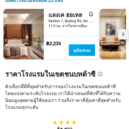
แสดงโรงแรมทั้งหมด 23 แห่ง
แสดง
วัน
ของ
แลงเค ฮอเทล
สัปดาห์
Section 1, Buding Rd, No. 50, เถาหยวน, ไต้หวัน
แผนภูมิ
11.0 กม. จากใจกลางเมือง
มี
แกน
Y
฿2,235
1
แกน
ดูข้อเสนอ
แแส
ดง
ราคา
เฉลี่ย
ราคาโรงแรมในเขตชนบทต้าซี
ของ
ห้อง
ตัวเลือกที่ดีที่สุดสำหรับการจองโรงแรมในเขตชนบทต้าซี
พัก
โดยแบ่งตามระดับโรงแรม เราได้นำเสนอที่พักที่ได้รับความ
นิยมสูงสุดตามผู้ใช้ของเรา รวมถึงราคาที่คุ้มค่าที่สุดสำหรับ
โรงแรมทุกระดับ
4 ดาว
4+ ดาว