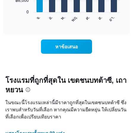
฿8,000
มี
bars.
แกน
0
X
แผนภูมิ
จ.
พฤ.
อา.
พ.
ส.
อ.
ศ.
1
ต่อ
End
แกน
of
ไป
interactive
แสดง
นี้
chart
เดือน
แสดง
แผนภูมิ
ราคา
หาข้อเสนอ
มี
เฉลี่ย
แกน
ของ
Y
ห้อง
1
พัก
แกน
ใน
แแส
แต่ละ
โรงแรมที่ถูกที่สุดใน เขตชนบทต้าซี, เถา
ดง
วัน
ราคา
หยวน
ของ
เฉลี่ย
สัปดาห์
ของ
แผนภูมิ
ในขณะนี้โรงแรมเหล่านี้มีราคาถูกที่สุดในเขตชนบทต้าซี ซึ่ง
ห้อง
มี
พัก
เราพบสำหรับวันที่เลือก หากคุณมีความยืดหยุ่น ให้เปลี่ยนวัน
แกน
ที่เลือกเพื่อเปรียบเทียบราคา
X
1
แกน