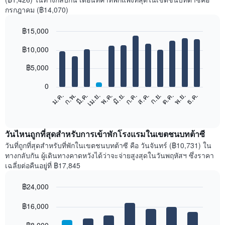
กรกฎาคม (฿14,070)
฿15,000
Bar
Chart
฿10,000
graphic.
chart
with
12
฿5,000
bars.
0
แผนภูมิ
ก.พ.
พ.ค.
ส.ค.
พ.ย.
มี.ค.
มิ.ย.
ก.ย.
ธ.ค.
ม.ค.
เม.ย.
ก.ค.
ต.ค.
ต่อ
End
of
ไป
interactive
นี้
chart
แสดง
วันไหนถูกที่สุดสำหรับการเข้าพักโรงแรมในเขตชนบทต้าซี
ราคา
วันที่ถูกที่สุดสำหรับที่พักในเขตชนบทต้าซี คือ วันจันทร์ (฿10,731) ใน
เฉลี่ย
ทางกลับกัน ผู้เดินทางคาดหวังได้ว่าจะจ่ายสูงสุดในวันพฤหัสฯ ซึ่งราคา
ของ
เฉลี่ยต่อคืนอยู่ที่ ฿17,845
ห้อง
พัก
฿24,000
ใน
Bar
แต่ละ
Chart
graphic.
฿16,000
chart
เดือน
with
แผนภูมิ
7