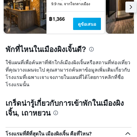
9.9 กม. จากใจกลางเมือง
เข้า
พัก
แผนภูมิ
฿1,366
มี
ดูข้อเสนอ
แกน
Y
1
แกน
พักที่ไหนในเมืองผิงเจิ้นดี?
แแส
ดง
ใช้แผนที่เพื่อค้นหาที่พักใกล้เมืองผิงเจิ้นหรือสถานที่ท่องเที่ยว
ราคา
ที่คุณวางแผนจะไป คุณสามารถค้นหาข้อมูลเพิ่มเติมเกี่ยวกับ
เฉลี่ย
ของ
โรงแรมที่เฉพาะเจาะจงภายในแผนที่ได้โดยการคลิกที่ชื่อ
ห้อง
โรงแรมนั้น
พัก
เกร็ดน่ารู้เกี่ยวกับการเข้าพักในเมืองผิง
เจิ้น, เถาหยวน
โรงแรมที่ดีที่สุดใน เมืองผิงเจิ้น คือที่ไหน?