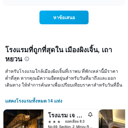
แสดง
การ
chart
วัน
เปลี่ยนแปลง
ของ
ของ
สัปดาห์
หาข้อเสนอ
ราคา
แผนภูมิ
ห้อง
มี
พัก
แกน
เมื่อ
Y
ใกล้
1
ถึง
โรงแรมที่ถูกที่สุดใน เมืองผิงเจิ้น, เถา
แกน
วัน
แแส
หยวน
ที่
ดง
เข้า
ราคา
พัก
สำหรับโรงแรมใกล้เมืองผิงเจิ้นที่เราพบ ที่พักเหล่านี้มีราคา
เฉลี่ย
แผนภูมิ
ของ
ต่ำที่สุด หากคุณมีความยืดหยุ่นสำหรับวันที่มาถึงและออก
มี
ห้อง
เดินทาง ให้ทำการค้นหาเพื่อเปรียบเทียบราคาสำหรับวันที่อื่น
แกน
พัก
X
1
แสดงโรงแรมทั้งหมด 14 แห่ง
แกน
แสดง
จำนวน
โรงแรม เจ ทาวยวัน
วัน
3 ดาว
ยอดเยี่ยม 8.3
ก่อน
No.69, Section. 2, Minzu Road, เถาหยวน, ไต้หวัน
การ