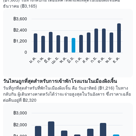
ธันวาคม (฿3,165)
฿3,600
Bar
Chart
฿2,400
graphic.
chart
with
12
฿1,200
bars.
0
แผนภูมิ
ม.ค.
ก.พ.
มี.ค.
เม.ย.
พ.ค.
มิ.ย.
ก.ค.
ส.ค.
ก.ย.
ต.ค.
พ.ย.
ธ.ค.
ต่อ
End
of
ไป
interactive
นี้
chart
แสดง
วันไหนถูกที่สุดสำหรับการเข้าพักโรงแรมในเมืองผิงเจิ้น
ราคา
วันที่ถูกที่สุดสำหรับที่พักในเมืองผิงเจิ้น คือ วันอาทิตย์ (฿1,216) ในทาง
เฉลี่ย
กลับกัน ผู้เดินทางคาดหวังได้ว่าจะจ่ายสูงสุดในวันอังคาร ซึ่งราคาเฉลี่ย
ของ
ต่อคืนอยู่ที่ ฿2,320
ห้อง
พัก
฿3,000
ใน
Bar
แต่ละ
Chart
graphic.
฿2,000
chart
เดือน
with
แผนภูมิ
7