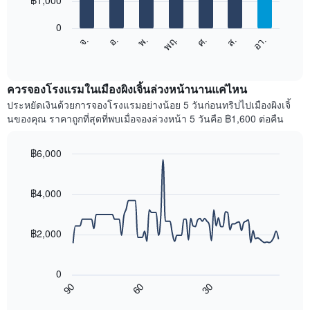
฿1,000
มี
bars.
แกน
0
X
แผนภูมิ
ศ.
พฤ.
พ.
อ.
จ.
อา.
ส.
1
ต่อ
End
แกน
of
ไป
interactive
แสดง
นี้
chart
เดือน
แสดง
ควรจองโรงแรมในเมืองผิงเจิ้นล่วงหน้านานแค่ไหน
แผนภูมิ
ราคา
ประหยัดเงินด้วยการจองโรงแรมอย่างน้อย 5 วันก่อนทริปไปเมืองผิงเจิ้
มี
เฉลี่ย
นของคุณ ราคาถูกที่สุดที่พบเมื่อจองล่วงหน้า 5 วันคือ ฿1,600 ต่อคืน
แกน
ของ
Y
ห้อง
1
พัก
฿6,000
แกน
ใน
Line
Chart
แแส
แต่ละ
graphic.
chart
ดง
with
วัน
฿4,000
ราคา
90
ของ
data
เฉลี่ย
สัปดาห์
points.
ของ
แผนภูมิ
฿2,000
ห้อง
มี
แผนภูมิ
พัก
แกน
ต่อ
X
0
ไป
1
90
60
30
นี้
End
แกน
of
แสดง
interactive