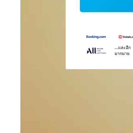
...และอีก
มากมาย