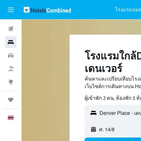
โรงแรมยอด
ตั๋วเครื่องบิน
โรงแรม
โรงแรมใกล้D
รถเช่า
เดนเวอร์
เที่ยวบิน+โรงแรม
ค้นหาและเปรียบเทียบโรง
สำรวจ
เว็บไซต์การเดินทางบน H
ผู้เข้าพัก 2 คน, ห้องพัก 1 ห
ทริป
Denver Place - เด
ภาษาไทย
ศ. 14/8