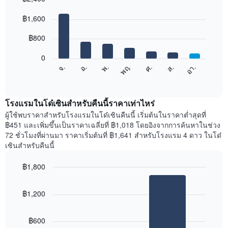
Bar
Chart
graphic.
฿1,600
chart
with
7
฿800
bars.
0
แผนภูมิ
ศ.
พฤ.
พ.
อ.
จ.
อา.
ส.
ต่อ
End
of
ไป
interactive
นี้
chart
แสดง
โรงแรมในโด๋เซินสำหรับคืนนี้ราคาเท่าไหร่
ราคา
ผู้ใช้พบราคาสำหรับโรงแรมในโด๋เซินคืนนี้ เริ่มต้นในราคาต่ำสุดที่
เฉลี่ย
฿451 และเพิ่มขึ้นเป็นราคาเฉลี่ยที่ ฿1,018 โดยอิงจากการค้นหาในช่วง
ของ
72 ชั่วโมงที่ผ่านมา ราคาเริ่มต้นที่ ฿1,641 สำหรับโรงแรม 4 ดาว ในโด๋
ห้อง
เซินสำหรับคืนนี้
พัก
ใน
฿1,800
แต่ละ
Bar
วัน
Chart
graphic.
chart
ของ
฿1,200
with
สัปดาห์
2
แผนภูมิ
bars.
มี
฿600
แกน