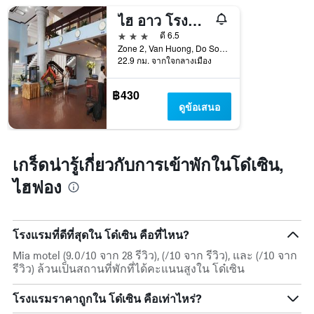
ระดับ
ไฮ อาว โรงแรม
ดาว
3 ดาว
ดี 6.5
แผนภูมิ
Zone 2, Van Huong, Do Son, ไฮฟอง, เวียดนาม
มี
22.9 กม. จากใจกลางเมือง
แกน
X
1
฿430
แกน
ดูข้อเสนอ
แสดง
หมวด
หมู่
โรงแรม
เกร็ดน่ารู้เกี่ยวกับการเข้าพักในโด๋เซิน,
ตาม
ไฮฟอง
จำนวน
ดาว
แผนภูมิ
มี
โรงแรมที่ดีที่สุดใน โด๋เซิน คือที่ไหน?
แกน
Y
Mia motel (9.0/10 จาก 28 รีวิว), (/10 จาก รีวิว), และ (/10 จาก
1
รีวิว) ล้วนเป็นสถานที่พักที่ได้คะแนนสูงใน โด๋เซิน
แกน
แสดง
โรงแรมราคาถูกใน โด๋เซิน คือเท่าไหร่?
ราคา