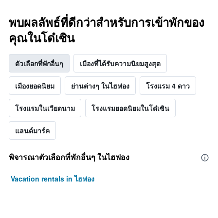
เฉลี่ย
ของ
ห้อง
พบผลลัพธ์ที่ดีกว่าสำหรับการเข้าพักของ
พัก
คุณในโด๋เซิน
คืน
นี้
ซึ่ง
ตัวเลือกที่พักอื่นๆ
เมืองที่ได้รับความนิยมสูงสุด
พบใน
3
วัน
เมืองยอดนิยม
ย่านต่างๆ ในไฮฟอง
โรงแรม 4 ดาว
ที่
ผ่าน
โรงแรมในเวียดนาม
โรงแรมยอดนิยมในโด๋เซิน
มา
แลนด์มาร์ค
พิจารณาตัวเลือกที่พักอื่นๆ ในไฮฟอง
Vacation rentals in ไฮฟอง