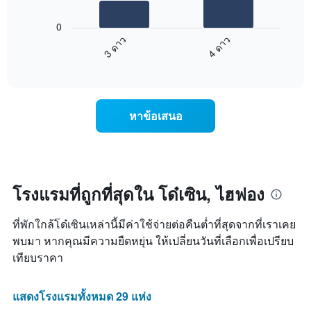
แผนภูมิ
X
ต่อ
1
0
ไป
แกน
3 ดาว
4 ดาว
นี้
แสดง
End
แสดง
วัน
of
ราคา
interactive
ของ
เฉลี่ย
chart
สัปดาห์
ของ
แผนภูมิ
ห้อง
หาข้อเสนอ
มี
พัก
แกน
คืน
Y
นี้
1
ที่
แกน
พบ
แแส
ใน
โรงแรมที่ถูกที่สุดใน โด๋เซิน, ไฮฟอง
ดง
ช่วง
ราคา
3
ที่พักใกล้โด๋เซินเหล่านี้มีค่าใช้จ่ายต่อคืนต่ำที่สุดจากที่เราเคย
เฉลี่ย
วัน
ของ
พบมา หากคุณมีความยืดหยุ่น ให้เปลี่ยนวันที่เลือกเพื่อเปรียบ
ที่
ห้อง
ผ่าน
เทียบราคา
พัก
มา
โดย
รวบรวม
แสดงโรงแรมทั้งหมด 29 แห่ง
ตาม