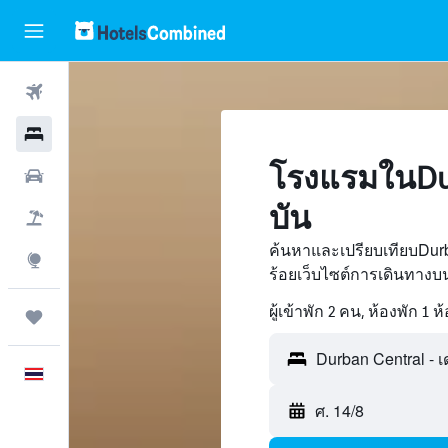
ตั๋วเครื่องบิน
โรงแรม
โรงแรมในDur
รถเช่า
บัน
เที่ยวบิน+โรงแรม
ค้นหาและเปรียบเทียบDurb
สำรวจ
ร้อยเว็บไซต์การเดินทาง
ผู้เข้าพัก 2 คน, ห้องพัก 1 ห
ทริป
ภาษาไทย
ศ. 14/8