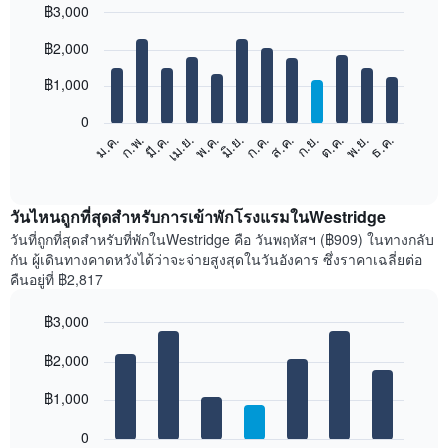
฿3,000
Bar
Chart
฿2,000
graphic.
chart
with
12
฿1,000
bars.
0
แผนภูมิ
ม.ค.
ก.พ.
มี.ค.
เม.ย.
พ.ค.
มิ.ย.
ก.ค.
ส.ค.
ก.ย.
ต.ค.
พ.ย.
ธ.ค.
ต่อ
End
of
ไป
interactive
นี้
chart
แสดง
วันไหนถูกที่สุดสำหรับการเข้าพักโรงแรมในWestridge
ราคา
วันที่ถูกที่สุดสำหรับที่พักในWestridge คือ วันพฤหัสฯ (฿909) ในทางกลับ
เฉลี่ย
กัน ผู้เดินทางคาดหวังได้ว่าจะจ่ายสูงสุดในวันอังคาร ซึ่งราคาเฉลี่ยต่อ
ของ
คืนอยู่ที่ ฿2,817
ห้อง
พัก
฿3,000
ใน
Bar
แต่ละ
Chart
graphic.
฿2,000
chart
เดือน
with
แผนภูมิ
7
฿1,000
มี
bars.
แกน
0
X
แผนภูมิ