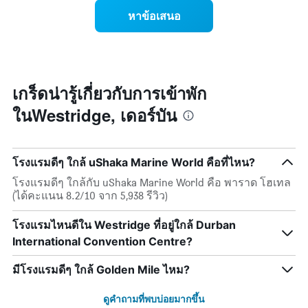
1
ห้อง
หาข้อเสนอ
แกน
พัก
แสดง
ใน
หมวด
สุด
หมู่
สัปดาห์
โรงแรม
นี้
ตาม
ที่
เกร็ดน่ารู้เกี่ยวกับการเข้าพัก
จำนวน
พบ
ดาว
ในWestridge, เดอร์บัน
ใน
แผนภูมิ
ช่วง
มี
3
แกน
วัน
Y
โรงแรมดีๆ ใกล้ uShaka Marine World คือที่ไหน?
ที่
1
ผ่าน
โรงแรมดีๆ ใกล้กับ uShaka Marine World คือ พาราด โฮเทล
แกน
มา
(ได้คะแนน 8.2/10 จาก 5,938 รีวิว)
แสดง
โดย
ราคา
รวบรวม
เฉลี่ย
โรงแรมไหนดีใน Westridge ที่อยู่ใกล้ Durban
ตาม
ของ
International Convention Centre?
ระดับ
ห้อง
ดาว
พัก
มีโรงแรมดีๆ ใกล้ Golden Mile ไหม?
แผนภูมิ
คืน
มี
นี้
แกน
ดูคำถามที่พบบ่อยมากขึ้น
ซึ่ง