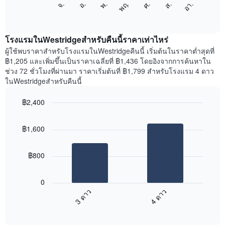
ศ.
พฤ.
พ.
อ.
จ.
อา.
ส.
1
ต่อ
End
แกน
of
ไป
interactive
แสดง
นี้
chart
เดือน
แสดง
โรงแรมในWestridgeสำหรับคืนนี้ราคาเท่าไหร่
แผนภูมิ
ราคา
ผู้ใช้พบราคาสำหรับโรงแรมในWestridgeคืนนี้ เริ่มต้นในราคาต่ำสุดที่
มี
เฉลี่ย
฿1,205 และเพิ่มขึ้นเป็นราคาเฉลี่ยที่ ฿1,436 โดยอิงจากการค้นหาใน
แกน
ของ
ช่วง 72 ชั่วโมงที่ผ่านมา ราคาเริ่มต้นที่ ฿1,799 สำหรับโรงแรม 4 ดาว
Y
ห้อง
ในWestridgeสำหรับคืนนี้
1
พัก
แกน
ใน
แแส
฿2,400
แต่ละ
ดง
Bar
วัน
Chart
ราคา
graphic.
chart
ของ
฿1,600
with
เฉลี่ย
สัปดาห์
2
ของ
แผนภูมิ
bars.
ห้อง
มี
฿800
พัก
แกน
แผนภูมิ
X
ต่อ
1
0
ไป
แกน
3 ดาว
4 ดาว
นี้
แสดง
End
แสดง
วัน
of
ราคา
interactive
ของ
เฉลี่ย
chart