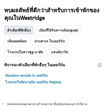
X
พบใน
1
3
พบผลลัพธ์ที่ดีกว่าสำหรับการเข้าพักของ
แกน
วัน
แสดง
ที่
คุณในWestridge
หมวด
ผ่าน
หมู่
มา
โรงแรม
ตัวเลือกที่พักอื่นๆ
เมืองที่ได้รับความนิยมสูงสุด
ตาม
จำนวน
เมืองยอดนิยม
ย่านต่างๆ ในเดอร์บัน
ดาว
แผนภูมิ
มี
โรงแรมในควาซูลู-นาตัล
แลนด์มาร์ค
แกน
Y
1
พิจารณาตัวเลือกที่พักอื่นๆ ในเดอร์บัน
แกน
แสดง
Vacation rentals in เดอร์บัน
ราคา
เฉลี่ย
โรงแรมใกล้สนามบิน เดอร์บัน Virginia
ของ
ห้อง
พัก
ใน
ช่วง
*
HotelsCombined พยายามกำหนดราคาที่ถูกต้องเสมอ อย่างไรก็ตาม