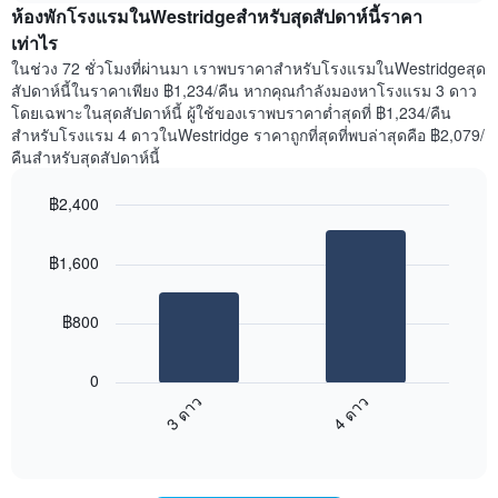
สัปดาห์
ห้องพักโรงแรมในWestridgeสำหรับสุดสัปดาห์นี้ราคา
ของ
แผนภูมิ
ห้อง
เท่าไร
มี
พัก
ในช่วง 72 ชั่วโมงที่ผ่านมา เราพบราคาสำหรับโรงแรมในWestridgeสุด
แกน
คืน
สัปดาห์นี้ในราคาเพียง ฿1,234/คืน หากคุณกำลังมองหาโรงแรม 3 ดาว
Y
นี้
โดยเฉพาะในสุดสัปดาห์นี้ ผู้ใช้ของเราพบราคาต่ำสุดที่ ฿1,234/คืน
1
ที่
สำหรับโรงแรม 4 ดาวในWestridge ราคาถูกที่สุดที่พบล่าสุดคือ ฿2,079/
แกน
พบ
แแส
คืนสำหรับสุดสัปดาห์นี้
ใน
ดง
ช่วง
ราคา
฿2,400
3
เฉลี่ย
วัน
Bar
Chart
ของ
graphic.
chart
ที่
ห้อง
฿1,600
with
ผ่าน
พัก
2
มา
bars.
โดย
฿800
รวบรวม
แผนภูมิ
ตาม
ต่อ
ระดับ
0
ไป
ดาว
3 ดาว
4 ดาว
นี้
แผนภูมิ
End
แสดง
มี
of
ราคา
interactive
แกน
เฉลี่ย
chart
X
ของ