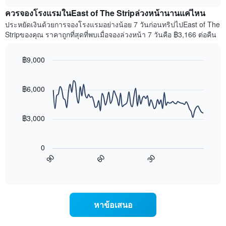
เฉลี่ย
chart
X
ควรจองโรงแรมในEast of The Stripล่วงหน้านานแค่ไหน
ของ
1
ห้อง
ประหยัดเงินด้วยการจองโรงแรมอย่างน้อย 7 วันก่อนทริปไปEast of The
แกน
พัก
Stripของคุณ ราคาถูกที่สุดที่พบเมื่อจองล่วงหน้า 7 วันคือ ฿3,166 ต่อคืน
แสดง
ใน
หมวด
สุด
หมู่
฿9,000
สัปดาห์
โรงแรม
นี้
Line
Chart
ตาม
graphic.
chart
ที่
จำนวน
with
฿6,000
พบ
ดาว
90
ใน
แผนภูมิ
data
ช่วง
points.
มี
฿3,000
3
แกน
วัน
แผนภูมิ
Y
ที่
ต่อ
1
ผ่าน
0
ไป
แกน
มา
60
30
90
นี้
แสดง
End
โดย
of
แสดง
ราคา
interactive
รวบรวม
การ
เฉลี่ย
chart
ตาม
เปลี่ยนแปลง
ของ
ระดับ
ของ
ห้อง
หาข้อเสนอ
ดาว
ราคา
พัก
แผนภูมิ
ห้อง
คืน
มี