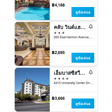
฿4,188
ดูข้อเสนอ
คลับ วินด์แฮม แกรนด์ เดสเซิร์ต
3 ดาว
265 East Harmon Avenue, ลาสเวกัส, NV, สหรัฐอเมริกา
฿2,695
ดูข้อเสนอ
เอ็มบาสซีสวีทส์ บาย ฮิลตัน ลาสเวกัส
4 ดาว
4315 University Center Drive, ลาสเวกัส, NV, สหรัฐอเมริกา
฿3,666
ดูข้อเสนอ