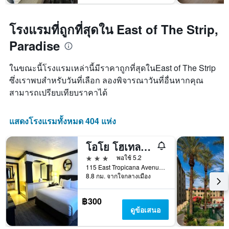
ใน
Y
ช่วง
1
สุด
แกน
โรงแรมที่ถูกที่สุดใน East of The Strip,
สัปดาห์
แแส
นี้
Paradise
ดง
ที่
ราคา
พบ
เฉลี่ย
ในขณะนี้โรงแรมเหล่านี้มีราคาถูกที่สุดในEast of The Strip
ใน
ของ
ซึ่งเราพบสำหรับวันที่เลือก ลองพิจารณาวันที่อื่นหากคุณ
ช่วง
ห้อง
3
สามารถเปรียบเทียบราคาได้
พัก
วัน
ที่
ผ่าน
แสดงโรงแรมทั้งหมด 404 แห่ง
มา
โอโย โฮเทลแอนด์คาสิโน ลาสเวกัส
3 ดาว
พอใช้ 5.2
115 East Tropicana Avenue, ลาสเวกัส, NV, สหรัฐอเมริกา
8.8 กม. จากใจกลางเมือง
฿300
ดูข้อเสนอ