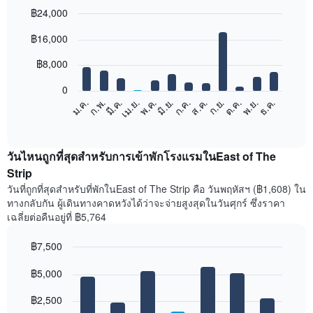
฿24,000
Bar
Chart
฿16,000
graphic.
chart
with
12
฿8,000
bars.
0
แผนภูมิ
ก.พ.
พ.ค.
ส.ค.
พ.ย.
มี.ค.
มิ.ย.
ก.ย.
ธ.ค.
เม.ย.
ก.ค.
ต.ค.
ม.ค.
ต่อ
End
of
ไป
interactive
นี้
chart
แสดง
วันไหนถูกที่สุดสำหรับการเข้าพักโรงแรมในEast of The
ราคา
Strip
เฉลี่ย
วันที่ถูกที่สุดสำหรับที่พักในEast of The Strip คือ วันพฤหัสฯ (฿1,608) ใน
ของ
ทางกลับกัน ผู้เดินทางคาดหวังได้ว่าจะจ่ายสูงสุดในวันศุกร์ ซึ่งราคา
ห้อง
เฉลี่ยต่อคืนอยู่ที่ ฿5,764
พัก
ใน
฿7,500
แต่ละ
เดือน
Bar
Chart
graphic.
฿5,000
แผนภูมิ
chart
with
มี
7
฿2,500
แกน
bars.