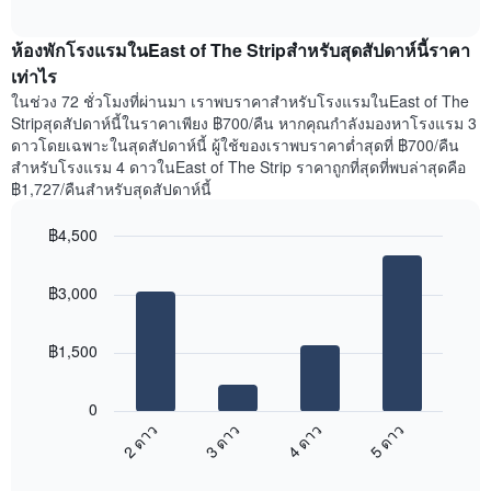
วัน
ราคา
interactive
ของ
เฉลี่ย
chart
สัปดาห์
ห้องพักโรงแรมในEast of The Stripสำหรับสุดสัปดาห์นี้ราคา
ของ
แผนภูมิ
ห้อง
เท่าไร
มี
พัก
ในช่วง 72 ชั่วโมงที่ผ่านมา เราพบราคาสำหรับโรงแรมในEast of The
แกน
คืน
Stripสุดสัปดาห์นี้ในราคาเพียง ฿700/คืน หากคุณกำลังมองหาโรงแรม 3
Y
นี้
ดาวโดยเฉพาะในสุดสัปดาห์นี้ ผู้ใช้ของเราพบราคาต่ำสุดที่ ฿700/คืน
1
ที่
สำหรับโรงแรม 4 ดาวในEast of The Strip ราคาถูกที่สุดที่พบล่าสุดคือ
แกน
พบ
แแส
฿1,727/คืนสำหรับสุดสัปดาห์นี้
ใน
ดง
ช่วง
ราคา
฿4,500
3
เฉลี่ย
วัน
Bar
Chart
ของ
graphic.
chart
ที่
ห้อง
฿3,000
with
ผ่าน
พัก
4
มา
bars.
โดย
฿1,500
รวบรวม
แผนภูมิ
ตาม
ต่อ
ระดับ
0
ไป
ดาว
2 ดาว
3 ดาว
4 ดาว
5 ดาว
นี้
แผนภูมิ
End
แสดง
มี
of
ราคา
interactive
แกน