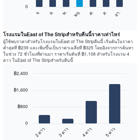
X
1
0
แผนภูมิ
แกน
ศ.
พฤ.
พ.
อ.
จ.
อา.
ส.
ต่อ
End
แสดง
of
ไป
เดือน
interactive
นี้
chart
แผนภูมิ
แสดง
โรงแรมในEast of The Stripสำหรับคืนนี้ราคาเท่าไหร่
มี
ราคา
ผู้ใช้พบราคาสำหรับโรงแรมในEast of The Stripคืนนี้ เริ่มต้นในราคา
แกน
เฉลี่ย
ต่ำสุดที่ ฿239 และเพิ่มขึ้นเป็นราคาเฉลี่ยที่ ฿325 โดยอิงจากการค้นหา
Y
ของ
1
ในช่วง 72 ชั่วโมงที่ผ่านมา ราคาเริ่มต้นที่ ฿1,108 สำหรับโรงแรม 4
ห้อง
แกน
ดาว ในEast of The Stripสำหรับคืนนี้
พัก
แแส
ใน
ดง
฿2,400
แต่ละ
ราคา
Bar
วัน
Chart
เฉลี่ย
graphic.
chart
ของ
ของ
฿1,600
with
สัปดาห์
ห้อง
4
แผนภูมิ
bars.
พัก
มี
฿800
แกน
แผนภูมิ
X
ต่อ
1
0
ไป
แกน
2 ดาว
3 ดาว
4 ดาว
5 ดาว
นี้
แสดง
End
แสดง
of