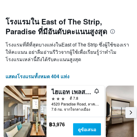
พัก
นี้
แกน
เมื่อ
ซึ่ง
X
ใกล้
พบใน
1
ถึง
3
โรงแรมใน East of The Strip,
แกน
วัน
วัน
แสดง
Paradise ที่มีอันดับคะแนนสูงสุด
ที่
ที่
หมวด
เข้า
ผ่าน
หมู่
พัก
มา
โรงแรมที่ดีที่สุดบางแห่งในEast of The Strip ซึ่งผู้ใช้ของเรา
โรงแรม
แผนภูมิ
ตาม
ให้คะแนน อย่าลืมอ่านรีวิวจากผู้ใช้เพื่อเรียนรู้ว่าทำไม
มี
จำนวน
โรงแรมเหล่านี้ถึงได้รับคะแนนสูงสุด
แกน
ดาว
X
แผนภูมิ
1
มี
แสดงโรงแรมทั้งหมด 404 แห่ง
แกน
แกน
แสดง
Y
จำนวน
ไฮแอท เพลส ลาสเวกัส
1
วัน
แกน
3 ดาว
ดี 7.8
ก่อน
แสดง
4520 Paradise Road, ลาสเวกัส, NV, สหรัฐอเมริกา
การ
ราคา
7.6 กม. จากใจกลางเมือง
เข้า
เฉลี่ย
พัก
ของ
แผนภูมิ
฿3,976
ห้อง
มี
ดูข้อเสนอ
พัก
แกน