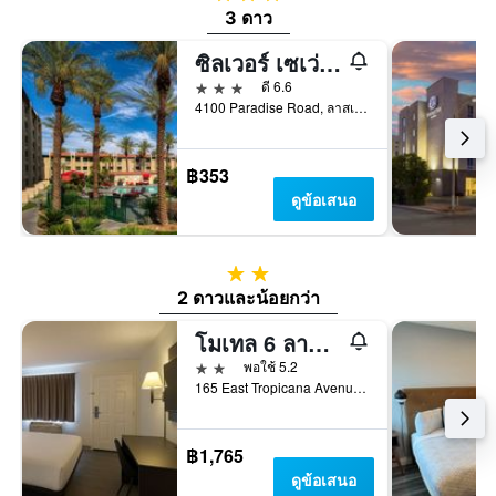
3 ดาว
ซิลเวอร์ เซเว่นส์ โรงแรม แอนด์ คาสิโน, อะ วินด์แฮม การ์เดน
3 ดาว
ดี 6.6
4100 Paradise Road, ลาสเวกัส, NV, สหรัฐอเมริกา
฿353
ดูข้อเสนอ
2 ดาว
2 ดาวและน้อยกว่า
โมเทล 6 ลาสเวกัส, NV - สตริป
2 ดาว
พอใช้ 5.2
165 East Tropicana Avenue, ลาสเวกัส, NV, สหรัฐอเมริกา
฿1,765
ดูข้อเสนอ