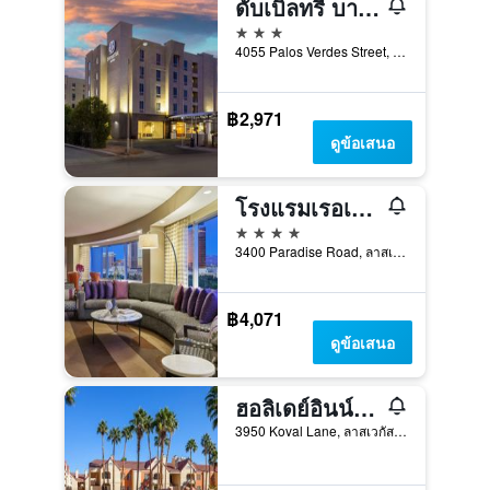
ดับเบิลทรี บาย ฮิลตัน ลาสเวกัสอีสต์ ฟลามิงโก
3 ดาว
4055 Palos Verdes Street, ลาสเวกัส, NV, สหรัฐอเมริกา
฿2,971
ดูข้อเสนอ
โรงแรมเรอเนซองซ์ ลาสเวกัส
4 ดาว
3400 Paradise Road, ลาสเวกัส, NV, สหรัฐอเมริกา
฿4,071
ดูข้อเสนอ
ฮอลิเดย์อินน์ คลับ เวเคชั่นส์ แอท เดสเซิร์ต คลับ รีสอร์ท - เครือโรงแรมไอเอชจี
3950 Koval Lane, ลาสเวกัส, NV, สหรัฐอเมริกา