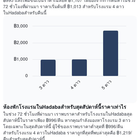
฿995 และเพิ่มขึ้นเป็นราคาเฉลี่ยที่ ฿1,107 โดยอิงจากการค้นหาในช่วง
แกน
ของ
72 ชั่วโมงที่ผ่านมา ราคาเริ่มต้นที่ ฿1,013 สำหรับโรงแรม 4 ดาว
Y
ห้อง
ในHadabaสำหรับคืนนี้
1
พัก
แกน
ใน
แแส
฿3,000
แต่ละ
ดง
Bar
วัน
Chart
ราคา
graphic.
chart
ของ
฿2,000
with
เฉลี่ย
สัปดาห์
3
ของ
แผนภูมิ
bars.
ห้อง
มี
฿1,000
พัก
แกน
แผนภูมิ
X
ต่อ
1
0
ไป
แกน
3 ดาว
4 ดาว
5 ดาว
นี้
แสดง
End
แสดง
วัน
of
ราคา
interactive
ของ
เฉลี่ย
chart
สัปดาห์
ห้องพักโรงแรมในHadabaสำหรับสุดสัปดาห์นี้ราคาเท่าไร
ของ
แผนภูมิ
ห้อง
ในช่วง 72 ชั่วโมงที่ผ่านมา เราพบราคาสำหรับโรงแรมในHadabaสุด
มี
พัก
สัปดาห์นี้ในราคาเพียง ฿996/คืน หากคุณกำลังมองหาโรงแรม 3 ดาว
แกน
คืน
โดยเฉพาะในสุดสัปดาห์นี้ ผู้ใช้ของเราพบราคาต่ำสุดที่ ฿996/คืน
Y
นี้
สำหรับโรงแรม 4 ดาวในHadaba ราคาถูกที่สุดที่พบล่าสุดคือ ฿1,219/
1
ที่
คืนสำหรับสุดสัปดาห์นี้