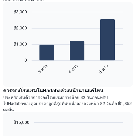
แกน
พบ
แแส
ใน
฿3,000
ดง
ช่วง
ราคา
Bar
Chart
3
เฉลี่ย
graphic.
chart
วัน
฿2,000
with
ของ
ที่
3
ห้อง
ผ่าน
bars.
พัก
มา
฿1,000
โดย
แผนภูมิ
รวบรวม
ต่อ
0
ตาม
ไป
3 ดาว
4 ดาว
5 ดาว
ระดับ
นี้
ดาว
End
แสดง
of
แผนภูมิ
ราคา
interactive
มี
เฉลี่ย
chart
แกน
ควรจองโรงแรมในHadabaล่วงหน้านานแค่ไหน
ของ
X
ห้อง
ประหยัดเงินด้วยการจองโรงแรมอย่างน้อย 82 วันก่อนทริป
1
พัก
ไปHadabaของคุณ ราคาถูกที่สุดที่พบเมื่อจองล่วงหน้า 82 วันคือ ฿1,852
แกน
ใน
ต่อคืน
แสดง
สุด
หมวด
สัปดาห์
฿15,000
หมู่
นี้
โรงแรม
Line
Chart
ที่
graphic.
chart
ตาม