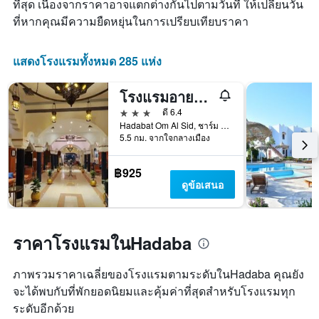
ที่สุด เนื่องจากราคาอาจแตกต่างกันไปตามวันที่ ให้เปลี่ยนวัน
จำนวน
มี
ที่หากคุณมีความยืดหยุ่นในการเปรียบเทียบราคา
ดาว
แกน
แผนภูมิ
X
มี
1
แสดงโรงแรมทั้งหมด 285 แห่ง
แกน
แกน
Y
แสดง
1
จำนวน
โรงแรมอายด้าชาร์มเอลเชค
แกน
วัน
3 ดาว
ดี 6.4
แสดง
ก่อน
Hadabat Om Al Sid, ชาร์ม เอล ชีค, อียิปต์
ราคา
การ
5.5 กม. จากใจกลางเมือง
เฉลี่ย
เข้า
ของ
พัก
ห้อง
แผนภูมิ
฿925
พัก
มี
ดูข้อเสนอ
ใน
แกน
ช่วง
Y
สุด
1
สัปดาห์
แกน
ราคาโรงแรมในHadaba
นี้
แแส
ที่
ดง
ภาพรวมราคาเฉลี่ยของโรงแรมตามระดับในHadaba คุณยัง
พบ
ราคา
จะได้พบกับที่พักยอดนิยมและคุ้มค่าที่สุดสำหรับโรงแรมทุก
ใน
เฉลี่ย
ช่วง
ของ
ระดับอีกด้วย
3
ห้อง