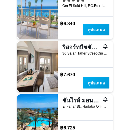
Om El Seid Hill, P.O.Box 116 Sharm El Sheikh, ชาร์ม เอล ชีค, อียิปต์
฿6,340
ดูข้อเสนอ
รีสอร์ทบีชซันไรส์ไดมอนด์
30 Salah Taher Street Om el Sid Hill, ชาร์ม เอล ชีค, อียิปต์
฿7,670
ดูข้อเสนอ
ซันไรส์ มอนเตมาร์ รีสอร์ท แกรนด์ เซเล็กต์
El Fanar St., Hadaba Om El Sid P.o. Box 256, ชาร์ม เอล ชีค, อียิปต์
฿6,725