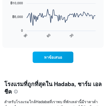
พบ
with
฿10,000
จำนวน
ใน
90
ดาว
ช่วง
data
แผนภูมิ
points.
3
฿5,000
มี
วัน
แกน
ที่
แผนภูมิ
Y
ผ่าน
ต่อ
0
1
มา
ไป
90
60
30
แกน
โดย
นี้
End
แสดง
of
รวบรวม
แสดง
interactive
ราคา
ตาม
การ
chart
เฉลี่ย
ระดับ
เปลี่ยนแปลง
ของ
ดาว
ของ
หาข้อเสนอ
ห้อง
แผนภูมิ
ราคา
พัก
มี
ห้อง
คืน
แกน
พัก
นี้
X
เมื่อ
ซึ่ง
1
ใกล้
พบใน
แกน
ถึง
โรงแรมที่ถูกที่สุดใน Hadaba, ชาร์ม เอล
3
แสดง
วัน
วัน
ชีค
หมวด
ที่
ที่
หมู่
เข้า
ผ่าน
โรงแรม
พัก
สำหรับโรงแรมใกล้Hadabaที่เราพบ ที่พักเหล่านี้มีราคาต่ำ
มา
ตาม
แผนภูมิ