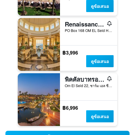
ดูข้อเสนอ
Renaissance Sharm El Sheikh Golden View Beach Resort
PO Box 168 OM EL Seid Hill, ชาร์ม เอล ชีค, อียิปต์
฿3,996
ดูข้อเสนอ
พิคคัลบาทรอส อัควา บลู ชาร์ม เอล ชีค
Om El Seid 22, ชาร์ม เอล ชีค, อียิปต์
฿6,996
ดูข้อเสนอ