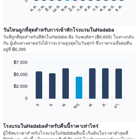
0
แผนภูมิ
ม.ค.
ก.พ.
มี.ค.
เม.ย.
พ.ค.
มิ.ย.
ก.ค.
ส.ค.
ก.ย.
ต.ค.
พ.ย.
ธ.ค.
ต่อ
End
of
ไป
interactive
นี้
chart
แสดง
วันไหนถูกที่สุดสำหรับการเข้าพักโรงแรมในHadaba
ราคา
วันที่ถูกที่สุดสำหรับที่พักในHadaba คือ วันพฤหัสฯ (฿4,669) ในทางกลับ
เฉลี่ย
กัน ผู้เดินทางคาดหวังได้ว่าจะจ่ายสูงสุดในวันศุกร์ ซึ่งราคาเฉลี่ยต่อคืน
ของ
อยู่ที่ ฿6,386
ห้อง
พัก
฿7,500
ใน
Bar
แต่ละ
Chart
graphic.
฿5,000
chart
เดือน
with
แผนภูมิ
7
฿2,500
มี
bars.
แกน
0
X
แผนภูมิ
ศ.
พฤ.
พ.
อ.
จ.
อา.
ส.
1
ต่อ
End
แกน
of
ไป
interactive
แสดง
นี้
chart
เดือน
แสดง
โรงแรมในHadabaสำหรับคืนนี้ราคาเท่าไหร่
แผนภูมิ
ราคา
ผู้ใช้พบราคาสำหรับโรงแรมในHadabaคืนนี้ เริ่มต้นในราคาต่ำสุดที่
มี
เฉลี่ย