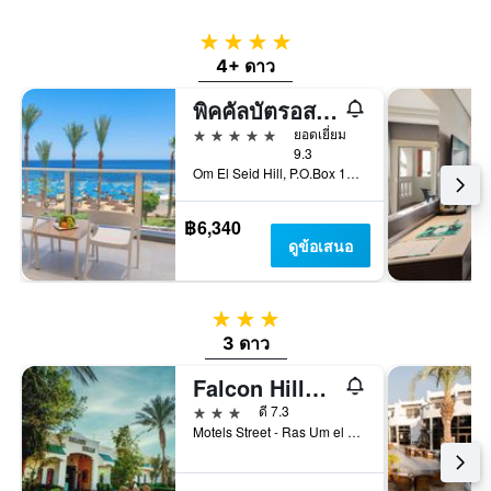
วัน
พัก
ที่
4 ดาว
ผ่าน
4+ ดาว
มา
พิคคัลบัตรอส รอยัล แกรนด์ ชาร์ม - แฟรนด์ลี่สำหรับผู้ใหญ่ 16 ปีขึ้นไป
5 ดาว
ยอดเยี่ยม
9.3
Om El Seid Hill, P.O.Box 116 Sharm El Sheikh, ชาร์ม เอล ชีค, อียิปต์
฿6,340
ดูข้อเสนอ
3 ดาว
3 ดาว
Falcon Hills Hotel
3 ดาว
ดี 7.3
Motels Street - Ras Um el Sid, ชาร์ม เอล ชีค, อียิปต์